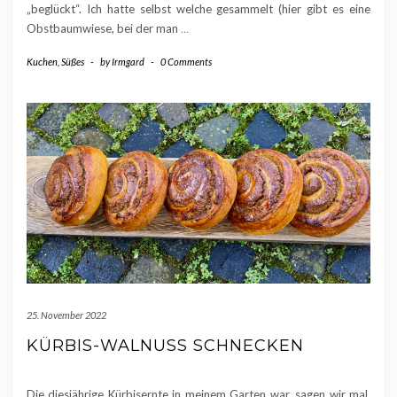
„beglückt“. Ich hatte selbst welche gesammelt (hier gibt es eine
Obstbaumwiese, bei der man
…
Kuchen
,
Süßes
-
by
Irmgard
-
0 Comments
25. November 2022
KÜRBIS-WALNUSS SCHNECKEN
Die diesjährige Kürbisernte in meinem Garten war, sagen wir mal,