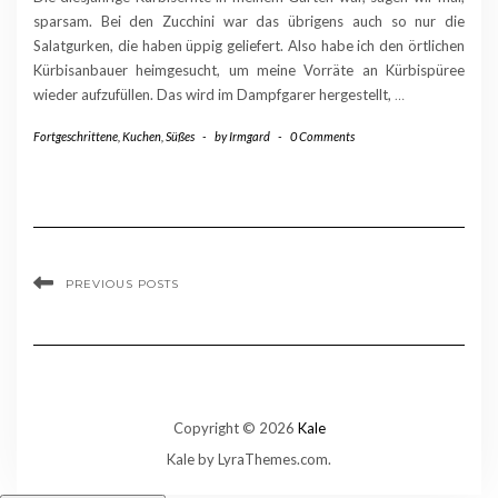
sparsam. Bei den Zucchini war das übrigens auch so nur die
Salatgurken, die haben üppig geliefert. Also habe ich den örtlichen
Kürbisanbauer heimgesucht, um meine Vorräte an Kürbispüree
wieder aufzufüllen. Das wird im Dampfgarer hergestellt,
…
Fortgeschrittene
,
Kuchen
,
Süßes
-
by
Irmgard
-
0 Comments
PREVIOUS POSTS
Copyright © 2026
Kale
Kale
by LyraThemes.com.