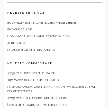
NEUESTE BEITRÄGE
BUCHREZENSION: BACKEN & DER SINN DES LEBENS
BRIOCHE DE LUXE
HOMMAGE AN OMA: VANILLECREME-KUCHEN
ACKERKRUSTE
PFLAUMENKUCHEN…MAL ANDERS
NEUESTE KOMMENTARE
Irmgard
zu
APFEL-STREUSEL-TALER
Inge Werth
zu
APFEL-STREUSEL-TALER
zu
HOMMAGE AN OMA: VANILLECREME-KUCHEN – WILDES BROT
F WIE
FERMENTSTARTER
Irmgard
zu
URLAUBSBROT MIT HIRSESCHROT
Lorena
zu
URLAUBSBROT MIT HIRSESCHROT