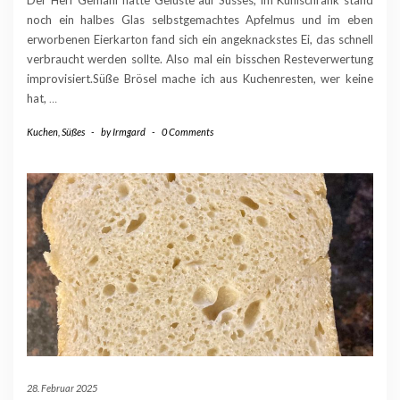
Der Herr Gemahl hatte Gelüste auf Süsses, im Kühlschrank stand
noch ein halbes Glas selbstgemachtes Apfelmus und im eben
erworbenen Eierkarton fand sich ein angeknackstes Ei, das schnell
verbraucht werden sollte. Also mal ein bisschen Resteverwertung
improvisiert.Süße Brösel mache ich aus Kuchenresten, wer keine
hat,
…
Kuchen
,
Süßes
-
by
Irmgard
-
0 Comments
28. Februar 2025