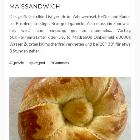
MAISSANDWICH
Das große Enkelkind ist gerade im Zahnwechsel, Beißen und Kauen
ein Problem, krustiges Brot geht garnicht. Also muss ein Sandwich
her, weich und feinporig, gut zu mümmeln… Vorteig
60g Fermentstarter oder Lievito Madre60g Dinkelmehl 63030g
Wasser Zutaten klümpchenfrei verkneten und bei 28°-30° für etwa
3 Stunden gehen
…
Allgemein
-
by
Irmgard
-
0 Comments