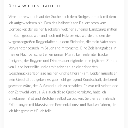
ÜBER WILDES-BROT.DE
Viele Jahre war ich auf der Suche nach dem Brotgeschmack mit dem
ich aufgewachsen bin. Den des halbweissen Bauernbrots vom
Dorfbäcker, der seinen Backofen, welcher auf einer Landzunge mitten
im Bach gebaut war und noch mit Holz beheizt wurde und den der
wagenradgroßen Roggenlaibe aus dem Steinofen, die mein Vater vom
Verwandtenbesuch im Sauerland mitbrachte. Eine Zeit lang gab es in
meiner Nachbarschaft einen jungen Mann, kein gelernter Bäcker
übrigens, der Roggen- und Dinkelsauerteigbrote ohne jeglichen Zusatz
von Hand herstellte und damit sehr nah an die erinnerten
Geschmackserlebnisse meiner Kindheit herankam. Leider musste er
sein Geschäft aufgeben, es gab nicht genügend Kundschaft, die bereit
gewesen wäre, den Aufwand auch zu bezahlen. Er war mit seiner Idee
der Zeit wohl voraus. Als auch diese Quelle versiegte, habe ich
angefangen Brot und Brötchen selbst zu backen. Seither sammle ich
Erfahrungen mit klassischen Fermentations- und Backverfahren, die
ich hier gerne mit Euch teile.