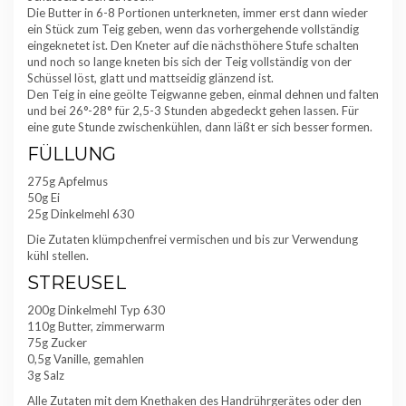
Die Butter in 6-8 Portionen unterkneten, immer erst dann wieder
ein Stück zum Teig geben, wenn das vorhergehende vollständig
eingeknetet ist. Den Kneter auf die nächsthöhere Stufe schalten
und noch so lange kneten bis sich der Teig vollständig von der
Schüssel löst, glatt und mattseidig glänzend ist.
Den Teig in eine geölte Teigwanne geben, einmal dehnen und falten
und bei 26°-28° für 2,5-3 Stunden abgedeckt gehen lassen. Für
eine gute Stunde zwischenkühlen, dann läßt er sich besser formen.
FÜLLUNG
275g Apfelmus
50g Ei
25g Dinkelmehl 630
Die Zutaten klümpchenfrei vermischen und bis zur Verwendung
kühl stellen.
STREUSEL
200g Dinkelmehl Typ 630
110g Butter, zimmerwarm
75g Zucker
0,5g Vanille, gemahlen
3g Salz
Alle Zutaten mit dem Knethaken des Handrührgerätes oder den