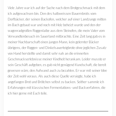
Viele Jahre war ich auf der Suche nach dem Brotgeschmack mit dem
ich aufgewachsen bin. Den des halbweissen Bauernbrots vom
Dorfbäcker, der seinen Backofen, welcher auf einer Landzunge mitten
im Bach gebaut war und noch mit Holz beheizt wurde und den der
wagenradgroßen Roggenlaibe aus dem Steinofen, die mein Vater vom
Verwandtenbesuch im Sauerland mitbrachte. Eine Zeit lang gab es in
meiner Nachbarschaft einen jungen Mann, kein gelernter Bäcker
übrigens, der Roggen- und Dinkelsauerteigbrote ohne jeglichen Zusatz
von Hand herstellte und damit sehr nah an die erinnerten
Geschmackserlebnisse meiner Kindheit herankam. Leider musste er
sein Geschäft aufgeben, es gab nicht genügend Kundschaft, die bereit
gewesen wäre, den Aufwand auch zu bezahlen. Er war mit seiner Idee
der Zeit wohl voraus. Als auch diese Quelle versiegte, habe ich
angefangen Brot und Brötchen selbst zu backen. Seither sammle ich
Erfahrungen mit klassischen Fermentations- und Backverfahren, die
ich hier gerne mit Euch teile.