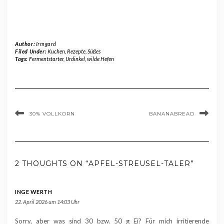
Author:
Irmgard
Filed Under:
Kuchen
,
Rezepte
,
Süßes
Tags:
Fermentstarter
,
Urdinkel
,
wilde Hefen
30% VOLLKORN
BANANABREAD
2 THOUGHTS ON “APFEL-STREUSEL-TALER”
INGE WERTH
22. April 2026 um 14:03 Uhr
Sorry, aber was sind 30 bzw. 50 g Ei? Für mich irritierende