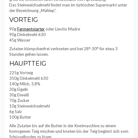
Das Steinweichselmehl findet man im türkischen Supermarkt unter
der Bezeichnung „Mahlep“.
VORTEIG
90g
Fermentstarter
oder Lievito Madre
90g Dinkelmehl 630
45g Wasser
Zutaten klümpchenfrei verkneten und bei 28°-30° für etwa 3
Stunden gehen lassen.
HAUPTTEIG
225g Vorteig
350g Dinkelmehl 630
140g Milch, 3,8%
30g Eigelb
30g Eiweiß
70g Zucker
10g Steinweichselmehl
6g Salz
100g Butter
Alle Zutaten bis auf die Butter in der Knetmaschine zu einem
homogenen Teig mischen und kneten bis der Teig beginnt sich vom
Schüsselboden zu lösen.