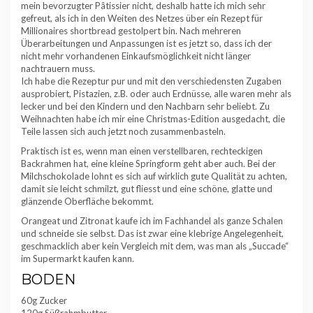
mein bevorzugter Pâtissier nicht, deshalb hatte ich mich sehr
gefreut, als ich in den Weiten des Netzes über ein Rezept für
Millionaires shortbread gestolpert bin. Nach mehreren
Überarbeitungen und Anpassungen ist es jetzt so, dass ich der
nicht mehr vorhandenen Einkaufsmöglichkeit nicht länger
nachtrauern muss.
Ich habe die Rezeptur pur und mit den verschiedensten Zugaben
ausprobiert, Pistazien, z.B. oder auch Erdnüsse, alle waren mehr als
lecker und bei den Kindern und den Nachbarn sehr beliebt. Zu
Weihnachten habe ich mir eine Christmas-Edition ausgedacht, die
Teile lassen sich auch jetzt noch zusammenbasteln.
Praktisch ist es, wenn man einen verstellbaren, rechteckigen
Backrahmen hat, eine kleine Springform geht aber auch. Bei der
Milchschokolade lohnt es sich auf wirklich gute Qualität zu achten,
damit sie leicht schmilzt, gut fliesst und eine schöne, glatte und
glänzende Oberfläche bekommt.
Orangeat und Zitronat kaufe ich im Fachhandel als ganze Schalen
und schneide sie selbst. Das ist zwar eine klebrige Angelegenheit,
geschmacklich aber kein Vergleich mit dem, was man als „Succade“
im Supermarkt kaufen kann.
BODEN
60g Zucker
120g Süßrahmbutter