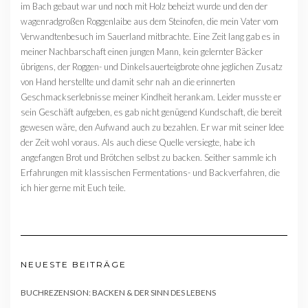
im Bach gebaut war und noch mit Holz beheizt wurde und den der
wagenradgroßen Roggenlaibe aus dem Steinofen, die mein Vater vom
Verwandtenbesuch im Sauerland mitbrachte. Eine Zeit lang gab es in
meiner Nachbarschaft einen jungen Mann, kein gelernter Bäcker
übrigens, der Roggen- und Dinkelsauerteigbrote ohne jeglichen Zusatz
von Hand herstellte und damit sehr nah an die erinnerten
Geschmackserlebnisse meiner Kindheit herankam. Leider musste er
sein Geschäft aufgeben, es gab nicht genügend Kundschaft, die bereit
gewesen wäre, den Aufwand auch zu bezahlen. Er war mit seiner Idee
der Zeit wohl voraus. Als auch diese Quelle versiegte, habe ich
angefangen Brot und Brötchen selbst zu backen. Seither sammle ich
Erfahrungen mit klassischen Fermentations- und Backverfahren, die
ich hier gerne mit Euch teile.
NEUESTE BEITRÄGE
BUCHREZENSION: BACKEN & DER SINN DES LEBENS