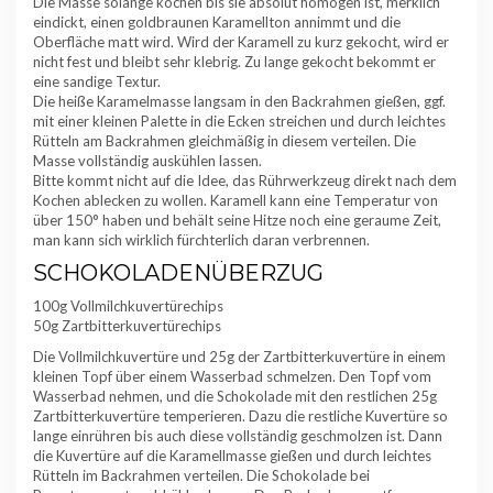
Die Masse solange kochen bis sie absolut homogen ist, merklich
eindickt, einen goldbraunen Karamellton annimmt und die
Oberfläche matt wird. Wird der Karamell zu kurz gekocht, wird er
nicht fest und bleibt sehr klebrig. Zu lange gekocht bekommt er
eine sandige Textur.
Die heiße Karamelmasse langsam in den Backrahmen gießen, ggf.
mit einer kleinen Palette in die Ecken streichen und durch leichtes
Rütteln am Backrahmen gleichmäßig in diesem verteilen. Die
Masse vollständig auskühlen lassen.
Bitte kommt nicht auf die Idee, das Rührwerkzeug direkt nach dem
Kochen ablecken zu wollen. Karamell kann eine Temperatur von
über 150° haben und behält seine Hitze noch eine geraume Zeit,
man kann sich wirklich fürchterlich daran verbrennen.
SCHOKOLADENÜBERZUG
100g Vollmilchkuvertürechips
50g Zartbitterkuvertürechips
Die Vollmilchkuvertüre und 25g der Zartbitterkuvertüre in einem
kleinen Topf über einem Wasserbad schmelzen. Den Topf vom
Wasserbad nehmen, und die Schokolade mit den restlichen 25g
Zartbitterkuvertüre temperieren. Dazu die restliche Kuvertüre so
lange einrühren bis auch diese vollständig geschmolzen ist. Dann
die Kuvertüre auf die Karamellmasse gießen und durch leichtes
Rütteln im Backrahmen verteilen. Die Schokolade bei