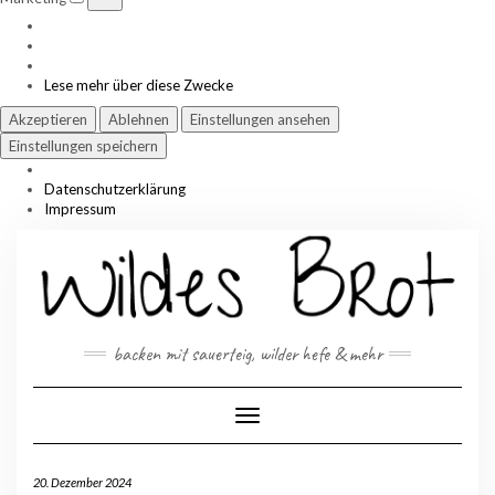
Lese mehr über diese Zwecke
Akzeptieren
Ablehnen
Einstellungen ansehen
Einstellungen speichern
Datenschutzerklärung
Impressum
Skip
to
content
backen mit sauerteig, wilder hefe & mehr
Toggle Navigation
20. Dezember 2024