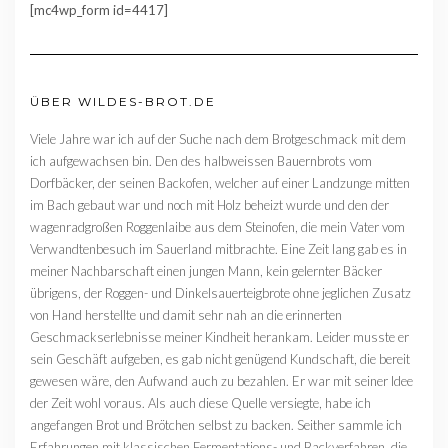
[mc4wp_form id=4417]
ÜBER WILDES-BROT.DE
Viele Jahre war ich auf der Suche nach dem Brotgeschmack mit dem
ich aufgewachsen bin. Den des halbweissen Bauernbrots vom
Dorfbäcker, der seinen Backofen, welcher auf einer Landzunge mitten
im Bach gebaut war und noch mit Holz beheizt wurde und den der
wagenradgroßen Roggenlaibe aus dem Steinofen, die mein Vater vom
Verwandtenbesuch im Sauerland mitbrachte. Eine Zeit lang gab es in
meiner Nachbarschaft einen jungen Mann, kein gelernter Bäcker
übrigens, der Roggen- und Dinkelsauerteigbrote ohne jeglichen Zusatz
von Hand herstellte und damit sehr nah an die erinnerten
Geschmackserlebnisse meiner Kindheit herankam. Leider musste er
sein Geschäft aufgeben, es gab nicht genügend Kundschaft, die bereit
gewesen wäre, den Aufwand auch zu bezahlen. Er war mit seiner Idee
der Zeit wohl voraus. Als auch diese Quelle versiegte, habe ich
angefangen Brot und Brötchen selbst zu backen. Seither sammle ich
Erfahrungen mit klassischen Fermentations- und Backverfahren, die