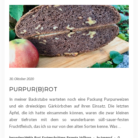
30. Oktober 2020
PURPUR(B)ROT
In meiner Backstube warteten noch eine Packung Purpurweizen
und ein dreieckiges Gärkörbchen auf ihren Einsatz. Die letzten
Äpfel, die ich hatte einsammeln können, waren die zwar kleinen
aber tiefroten mit dem so wunderbaren süß-sauer-festen
Fruchtfleisch, das ich so nur von den alten Sorten kenne. Was
…
besondere Mehle
,
Brot
,
Fortgeschrittene
,
Rezepte
,
Vollkorn
-
by
Irmgard
-
0