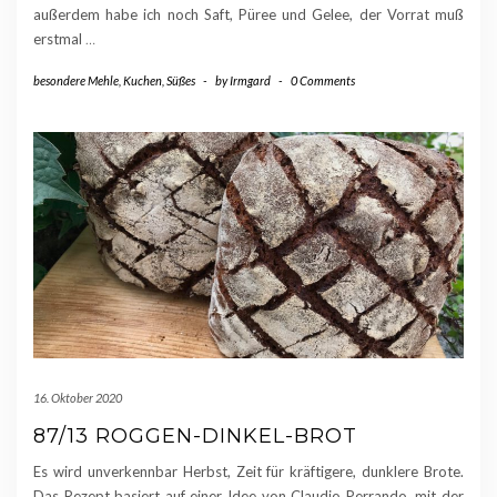
außerdem habe ich noch Saft, Püree und Gelee, der Vorrat muß
erstmal
…
besondere Mehle
,
Kuchen
,
Süßes
-
by
Irmgard
-
0 Comments
16. Oktober 2020
87/13 ROGGEN-DINKEL-BROT
Es wird unverkennbar Herbst, Zeit für kräftigere, dunklere Brote.
Das Rezept basiert auf einer Idee von Claudio Perrando, mit der