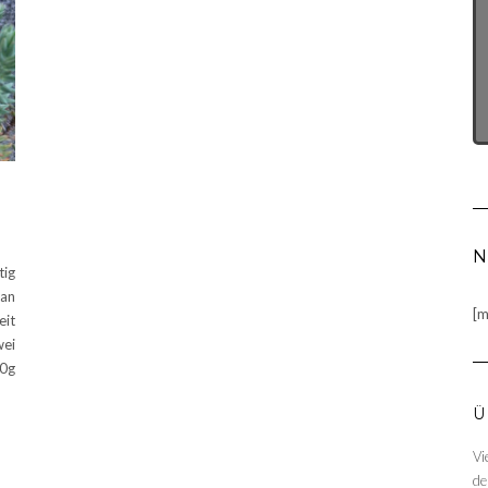
N
ig
man
[m
eit
wei
0g
Ü
Vi
de