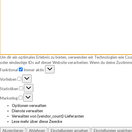
Um dir ein optimales Erlebnis zu bieten, verwenden wir Technologien wie Co
oder eindeutige IDs auf dieser Website verarbeiten. Wenn du deine Zustimmu
Funktional
Funktional
Immer aktiv
Vorlieben
Vorlieben
Statistiken
Statistiken
Marketing
Marketing
Optionen verwalten
Dienste verwalten
Verwalten von {vendor_count}-Lieferanten
Lese mehr über diese Zwecke
Akzeptieren
Ablehnen
Einstellungen ansehen
Einstellungen speicher