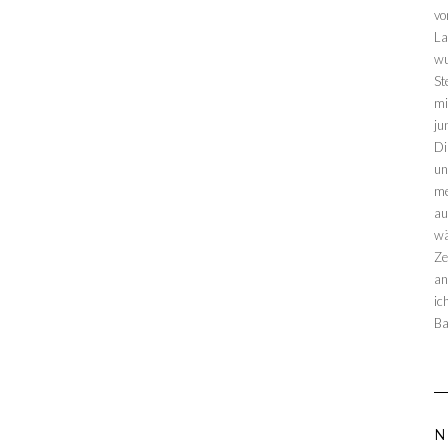
vo
La
wu
St
mi
ju
Di
un
me
au
wä
Ze
an
ic
Ba
N