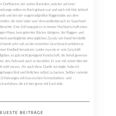
m Dorfbäcker, der seinen Backofen, welcher auf einer
ndzunge mitten im Bach gebaut war und noch mit Holz beheizt
rde und den der wagenradgroßen Roggenlaibe aus dem
einofen, die mein Vater vom Verwandtenbesuch im Sauerland
tbrachte. Eine Zeit lang gab es in meiner Nachbarschaft einen
ngen Mann, kein gelernter Bäcker übrigens, der Roggen- und
nkelsauerteigbrote ohne jeglichen Zusatz von Hand herstellte
d damit sehr nah an die erinnerten Geschmackserlebnisse
iner Kindheit herankam. Leider musste er sein Geschäft
fgeben, es gab nicht genügend Kundschaft, die bereit gewesen
re, den Aufwand auch zu bezahlen. Er war mit seiner Idee der
it wohl voraus. Als auch diese Quelle versiegte, habe ich
gefangen Brot und Brötchen selbst zu backen. Seither sammle
h Erfahrungen mit klassischen Fermentations- und
ckverfahren, die ich hier gerne mit Euch teile.
EUESTE BEITRÄGE