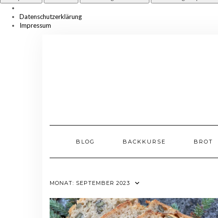
Datenschutzerklärung
Impressum
Skip
to
content
BLOG
BACKKURSE
BROT
MONAT:
SEPTEMBER 2023