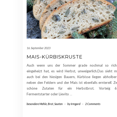
16. September 2023
MAIS-KÜRBISKRUSTE
Auch wenn uns der Sommer grade nochmal so richt
eingeheizt hat, es wird Herbst, unweigerlich.Das sieht 
auch bei den hiesigen Bauern, Kürbisse liegen abholber
neben den Feldern und der Mais ist ebenfalls erntereif. Z
schöne Zutaten für ein Herbstbrot. Vorteig 6
Fermentstarter oder Lievito
…
besondere Mehle
,
Brot
,
Saaten
-
by
Irmgard
-
2 Comments