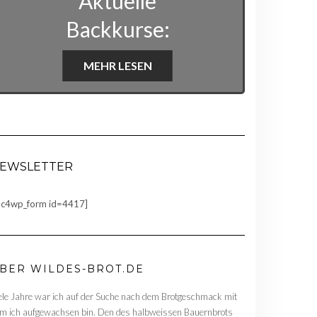
Aktuelle
Backkurse:
MEHR LESEN
EWSLETTER
c4wp_form id=4417]
BER WILDES-BROT.DE
ele Jahre war ich auf der Suche nach dem Brotgeschmack mit
m ich aufgewachsen bin. Den des halbweissen Bauernbrots