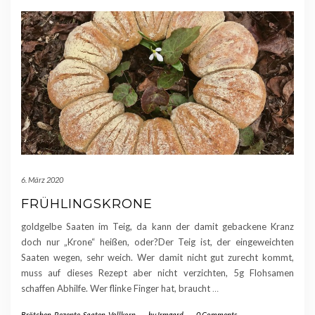
6. März 2020
FRÜHLINGSKRONE
goldgelbe Saaten im Teig, da kann der damit gebackene Kranz
doch nur „Krone“ heißen, oder?Der Teig ist, der eingeweichten
Saaten wegen, sehr weich. Wer damit nicht gut zurecht kommt,
muss auf dieses Rezept aber nicht verzichten, 5g Flohsamen
schaffen Abhilfe. Wer flinke Finger hat, braucht
…
Brötchen
,
Rezepte
,
Saaten
,
Vollkorn
-
by
Irmgard
-
0 Comments