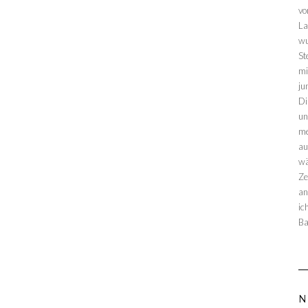
vo
La
wu
St
mi
ju
Di
un
me
au
wä
Ze
an
ic
Ba
N