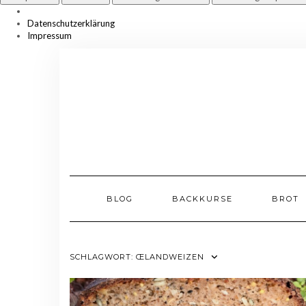
Datenschutzerklärung
Impressum
Skip
to
content
BLOG
BACKKURSE
BROT
SCHLAGWORT:
ŒLANDWEIZEN