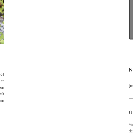
N
rot
mer
[m
en
eit
em
Ü
-
Vi
de