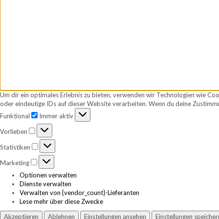
Um dir ein optimales Erlebnis zu bieten, verwenden wir Technologien wie Co
oder eindeutige IDs auf dieser Website verarbeiten. Wenn du deine Zustimmu
Funktional
Funktional
Immer aktiv
Vorlieben
Vorlieben
Statistiken
Statistiken
Marketing
Marketing
Optionen verwalten
Dienste verwalten
Verwalten von {vendor_count}-Lieferanten
Lese mehr über diese Zwecke
Akzeptieren
Ablehnen
Einstellungen ansehen
Einstellungen speicher