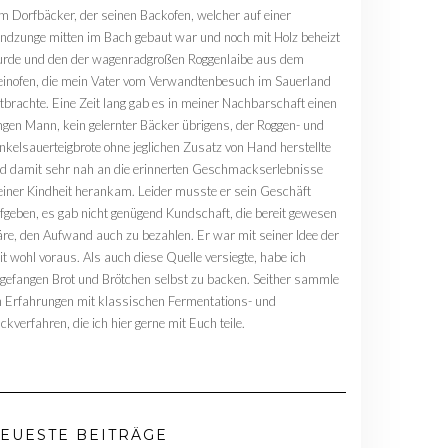
m Dorfbäcker, der seinen Backofen, welcher auf einer
ndzunge mitten im Bach gebaut war und noch mit Holz beheizt
rde und den der wagenradgroßen Roggenlaibe aus dem
einofen, die mein Vater vom Verwandtenbesuch im Sauerland
tbrachte. Eine Zeit lang gab es in meiner Nachbarschaft einen
ngen Mann, kein gelernter Bäcker übrigens, der Roggen- und
nkelsauerteigbrote ohne jeglichen Zusatz von Hand herstellte
d damit sehr nah an die erinnerten Geschmackserlebnisse
iner Kindheit herankam. Leider musste er sein Geschäft
fgeben, es gab nicht genügend Kundschaft, die bereit gewesen
re, den Aufwand auch zu bezahlen. Er war mit seiner Idee der
it wohl voraus. Als auch diese Quelle versiegte, habe ich
gefangen Brot und Brötchen selbst zu backen. Seither sammle
h Erfahrungen mit klassischen Fermentations- und
ckverfahren, die ich hier gerne mit Euch teile.
EUESTE BEITRÄGE