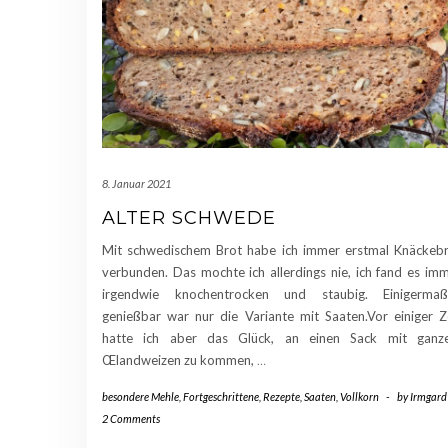
8. Januar 2021
ALTER SCHWEDE
Mit schwedischem Brot habe ich immer erstmal Knäckeb
verbunden. Das mochte ich allerdings nie, ich fand es im
irgendwie knochentrocken und staubig. Einigermaß
genießbar war nur die Variante mit Saaten.Vor einiger Z
hatte ich aber das Glück, an einen Sack mit ganz
Œlandweizen zu kommen,
…
besondere Mehle
,
Fortgeschrittene
,
Rezepte
,
Saaten
,
Vollkorn
-
by
Irmgard
2 Comments