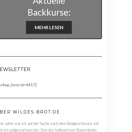
Aktuelle
Backkurse:
MEHR LESEN
EWSLETTER
c4wp_form id=4417]
BER WILDES-BROT.DE
ele Jahre war ich auf der Suche nach dem Brotgeschmack mit
m ich aufgewachsen bin. Den des halbweissen Bauernbrots