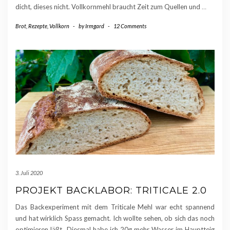
dicht, dieses nicht. Vollkornmehl braucht Zeit zum Quellen und
…
Brot
,
Rezepte
,
Vollkorn
-
by
Irmgard
-
12 Comments
3. Juli 2020
PROJEKT BACKLABOR: TRITICALE 2.0
Das Backexperiment mit dem Triticale Mehl war echt spannend
und hat wirklich Spass gemacht. Ich wollte sehen, ob sich das noch
optimieren läßt…Diesmal habe ich 20g mehr Wasser im Hauptteig