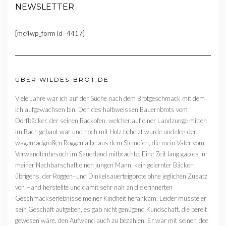
NEWSLETTER
[mc4wp_form id=4417]
ÜBER WILDES-BROT.DE
Viele Jahre war ich auf der Suche nach dem Brotgeschmack mit dem
ich aufgewachsen bin. Den des halbweissen Bauernbrots vom
Dorfbäcker, der seinen Backofen, welcher auf einer Landzunge mitten
im Bach gebaut war und noch mit Holz beheizt wurde und den der
wagenradgroßen Roggenlaibe aus dem Steinofen, die mein Vater vom
Verwandtenbesuch im Sauerland mitbrachte. Eine Zeit lang gab es in
meiner Nachbarschaft einen jungen Mann, kein gelernter Bäcker
übrigens, der Roggen- und Dinkelsauerteigbrote ohne jeglichen Zusatz
von Hand herstellte und damit sehr nah an die erinnerten
Geschmackserlebnisse meiner Kindheit herankam. Leider musste er
sein Geschäft aufgeben, es gab nicht genügend Kundschaft, die bereit
gewesen wäre, den Aufwand auch zu bezahlen. Er war mit seiner Idee