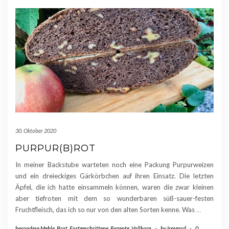
30. Oktober 2020
PURPUR(B)ROT
In meiner Backstube warteten noch eine Packung Purpurweizen
und ein dreieckiges Gärkörbchen auf ihren Einsatz. Die letzten
Äpfel, die ich hatte einsammeln können, waren die zwar kleinen
aber tiefroten mit dem so wunderbaren süß-sauer-festen
Fruchtfleisch, das ich so nur von den alten Sorten kenne. Was
…
besondere Mehle
,
Brot
,
Fortgeschrittene
,
Rezepte
,
Vollkorn
-
by
Irmgard
-
0