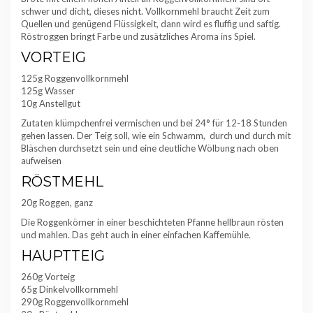
schwer und dicht, dieses nicht. Vollkornmehl braucht Zeit zum
Quellen und genügend Flüssigkeit, dann wird es fluffig und saftig.
Röstroggen bringt Farbe und zusätzliches Aroma ins Spiel.
VORTEIG
125g Roggenvollkornmehl
125g Wasser
10g Anstellgut
Zutaten klümpchenfrei vermischen und bei 24° für 12-18 Stunden
gehen lassen. Der Teig soll, wie ein Schwamm, durch und durch mit
Bläschen durchsetzt sein und eine deutliche Wölbung nach oben
aufweisen
RÖSTMEHL
20g Roggen, ganz
Die Roggenkörner in einer beschichteten Pfanne hellbraun rösten
und mahlen. Das geht auch in einer einfachen Kaffemühle.
HAUPTTEIG
260g Vorteig
65g Dinkelvollkornmehl
290g Roggenvollkornmehl