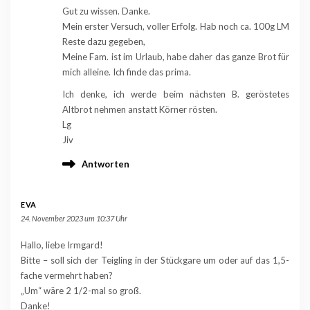
Gut zu wissen. Danke.
Mein erster Versuch, voller Erfolg. Hab noch ca. 100g LM
Reste dazu gegeben,
Meine Fam. ist im Urlaub, habe daher das ganze Brot für
mich alleine. Ich finde das prima.
Ich denke, ich werde beim nächsten B. geröstetes
Altbrot nehmen anstatt Körner rösten.
Lg
Jiv
Antworten
EVA
24. November 2023 um 10:37 Uhr
Hallo, liebe Irmgard!
Bitte – soll sich der Teigling in der Stückgare um oder auf das 1,5-
fache vermehrt haben?
„Um“ wäre 2 1/2-mal so groß.
Danke!