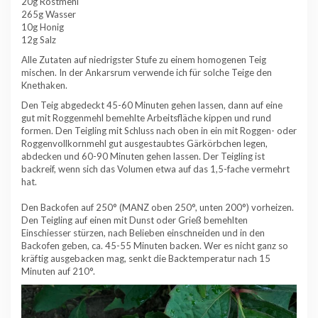
20g Röstmehl
265g Wasser
10g Honig
12g Salz
Alle Zutaten auf niedrigster Stufe zu einem homogenen Teig
mischen. In der Ankarsrum verwende ich für solche Teige den
Knethaken.
Den Teig abgedeckt 45-60 Minuten gehen lassen, dann auf eine
gut mit Roggenmehl bemehlte Arbeitsfläche kippen und rund
formen. Den Teigling mit Schluss nach oben in ein mit Roggen- oder
Roggenvollkornmehl gut ausgestaubtes Gärkörbchen legen,
abdecken und 60-90 Minuten gehen lassen. Der Teigling ist
backreif, wenn sich das Volumen etwa auf das 1,5-fache vermehrt
hat.
Den Backofen auf 250° (MANZ oben 250°, unten 200°) vorheizen.
Den Teigling auf einen mit Dunst oder Grieß bemehlten
Einschiesser stürzen, nach Belieben einschneiden und in den
Backofen geben, ca. 45-55 Minuten backen. Wer es nicht ganz so
kräftig ausgebacken mag, senkt die Backtemperatur nach 15
Minuten auf 210°.