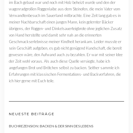
im Bach gebaut war und noch mit Holz beheizt wurde und den der
wagenradgroßen Roggenlaibe aus dem Steinofen, die mein Vater vom
Verwandtenbesuch im Sauerland mitbrachte. Eine Zeit lang gab es in
meiner Nachbarschaft einen jungen Mann, kein gelernter Bäcker
übrigens, der Roggen- und Dinkelsauerteigbrote ohne jeglichen Zusatz
von Hand herstellte und damit sehr nah an die erinnerten
Geschmackserlebnisse meiner Kindheit herankam. Leider musste er
sein Geschäft aufgeben, es gab nicht genügend Kundschaft, die bereit
gewesen wäre, den Aufwand auch zu bezahlen. Er war mit seiner Idee
der Zeit wohl voraus. Als auch diese Quelle versiegte, habe ich
angefangen Brot und Brötchen selbst zu backen. Seither sammle ich
Erfahrungen mit klassischen Fermentations- und Backverfahren, die
ich hier gerne mit Euch teile.
NEUESTE BEITRÄGE
BUCHREZENSION: BACKEN & DER SINN DES LEBENS