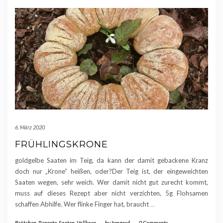
6. März 2020
FRÜHLINGSKRONE
goldgelbe Saaten im Teig, da kann der damit gebackene Kranz
doch nur „Krone“ heißen, oder?Der Teig ist, der eingeweichten
Saaten wegen, sehr weich. Wer damit nicht gut zurecht kommt,
muss auf dieses Rezept aber nicht verzichten, 5g Flohsamen
schaffen Abhilfe. Wer flinke Finger hat, braucht
…
Brötchen
,
Rezepte
,
Saaten
,
Vollkorn
-
by
Irmgard
-
0 Comments