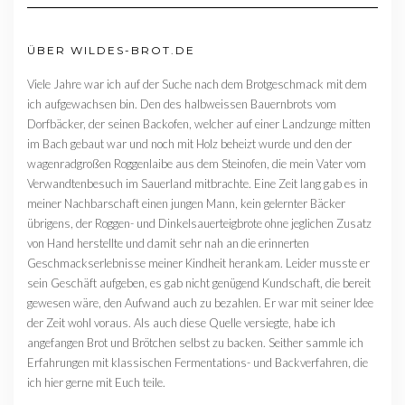
ÜBER WILDES-BROT.DE
Viele Jahre war ich auf der Suche nach dem Brotgeschmack mit dem
ich aufgewachsen bin. Den des halbweissen Bauernbrots vom
Dorfbäcker, der seinen Backofen, welcher auf einer Landzunge mitten
im Bach gebaut war und noch mit Holz beheizt wurde und den der
wagenradgroßen Roggenlaibe aus dem Steinofen, die mein Vater vom
Verwandtenbesuch im Sauerland mitbrachte. Eine Zeit lang gab es in
meiner Nachbarschaft einen jungen Mann, kein gelernter Bäcker
übrigens, der Roggen- und Dinkelsauerteigbrote ohne jeglichen Zusatz
von Hand herstellte und damit sehr nah an die erinnerten
Geschmackserlebnisse meiner Kindheit herankam. Leider musste er
sein Geschäft aufgeben, es gab nicht genügend Kundschaft, die bereit
gewesen wäre, den Aufwand auch zu bezahlen. Er war mit seiner Idee
der Zeit wohl voraus. Als auch diese Quelle versiegte, habe ich
angefangen Brot und Brötchen selbst zu backen. Seither sammle ich
Erfahrungen mit klassischen Fermentations- und Backverfahren, die
ich hier gerne mit Euch teile.