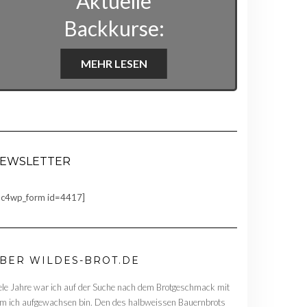
Aktuelle
Backkurse:
MEHR LESEN
EWSLETTER
c4wp_form id=4417]
BER WILDES-BROT.DE
ele Jahre war ich auf der Suche nach dem Brotgeschmack mit
m ich aufgewachsen bin. Den des halbweissen Bauernbrots