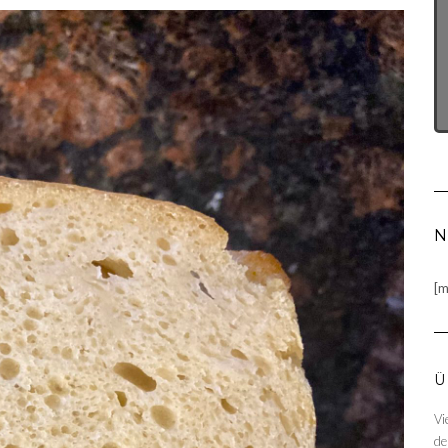
N
[m
Ü
Vi
de