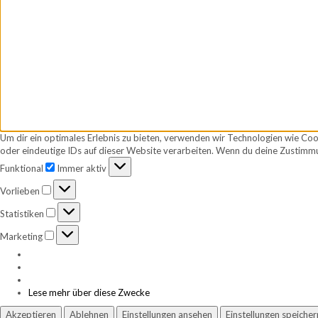
Um dir ein optimales Erlebnis zu bieten, verwenden wir Technologien wie Co
oder eindeutige IDs auf dieser Website verarbeiten. Wenn du deine Zustimmu
Funktional
Funktional
Immer aktiv
Vorlieben
Vorlieben
Statistiken
Statistiken
Marketing
Marketing
Lese mehr über diese Zwecke
Akzeptieren
Ablehnen
Einstellungen ansehen
Einstellungen speicher