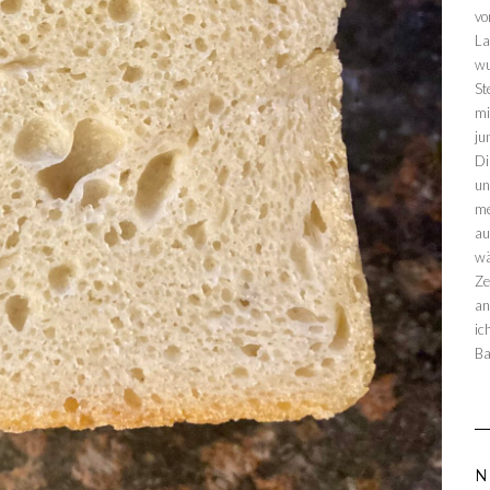
vo
La
wu
St
mi
ju
Di
un
me
au
wä
Ze
an
ic
Ba
N