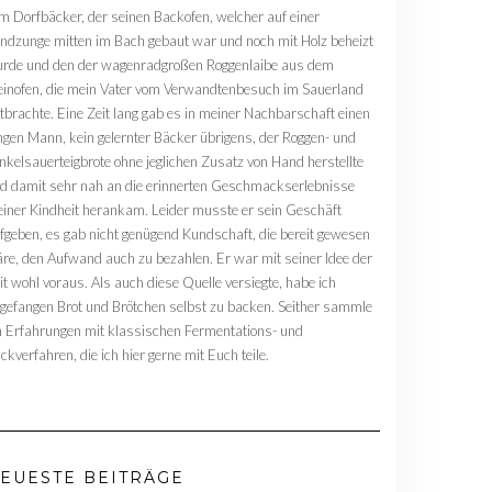
m Dorfbäcker, der seinen Backofen, welcher auf einer
ndzunge mitten im Bach gebaut war und noch mit Holz beheizt
rde und den der wagenradgroßen Roggenlaibe aus dem
einofen, die mein Vater vom Verwandtenbesuch im Sauerland
tbrachte. Eine Zeit lang gab es in meiner Nachbarschaft einen
ngen Mann, kein gelernter Bäcker übrigens, der Roggen- und
nkelsauerteigbrote ohne jeglichen Zusatz von Hand herstellte
d damit sehr nah an die erinnerten Geschmackserlebnisse
iner Kindheit herankam. Leider musste er sein Geschäft
fgeben, es gab nicht genügend Kundschaft, die bereit gewesen
re, den Aufwand auch zu bezahlen. Er war mit seiner Idee der
it wohl voraus. Als auch diese Quelle versiegte, habe ich
gefangen Brot und Brötchen selbst zu backen. Seither sammle
h Erfahrungen mit klassischen Fermentations- und
ckverfahren, die ich hier gerne mit Euch teile.
EUESTE BEITRÄGE