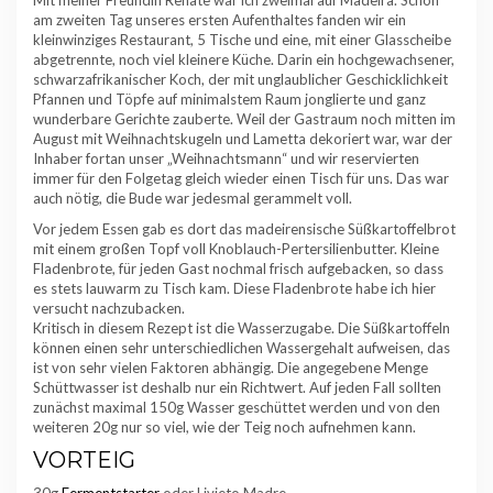
am zweiten Tag unseres ersten Aufenthaltes fanden wir ein
kleinwinziges Restaurant, 5 Tische und eine, mit einer Glasscheibe
abgetrennte, noch viel kleinere Küche. Darin ein hochgewachsener,
schwarzafrikanischer Koch, der mit unglaublicher Geschicklichkeit
Pfannen und Töpfe auf minimalstem Raum jonglierte und ganz
wunderbare Gerichte zauberte. Weil der Gastraum noch mitten im
August mit Weihnachtskugeln und Lametta dekoriert war, war der
Inhaber fortan unser „Weihnachtsmann“ und wir reservierten
immer für den Folgetag gleich wieder einen Tisch für uns. Das war
auch nötig, die Bude war jedesmal gerammelt voll.
Vor jedem Essen gab es dort das madeirensische Süßkartoffelbrot
mit einem großen Topf voll Knoblauch-Pertersilienbutter. Kleine
Fladenbrote, für jeden Gast nochmal frisch aufgebacken, so dass
es stets lauwarm zu Tisch kam. Diese Fladenbrote habe ich hier
versucht nachzubacken.
Kritisch in diesem Rezept ist die Wasserzugabe. Die Süßkartoffeln
können einen sehr unterschiedlichen Wassergehalt aufweisen, das
ist von sehr vielen Faktoren abhängig. Die angegebene Menge
Schüttwasser ist deshalb nur ein Richtwert. Auf jeden Fall sollten
zunächst maximal 150g Wasser geschüttet werden und von den
weiteren 20g nur so viel, wie der Teig noch aufnehmen kann.
VORTEIG
30g
Fermentstarter
oder Livieto Madre