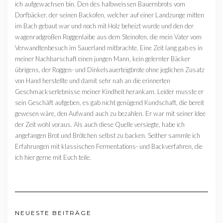
ich aufgewachsen bin. Den des halbweissen Bauernbrots vom
Dorfbäcker, der seinen Backofen, welcher auf einer Landzunge mitten
im Bach gebaut war und noch mit Holz beheizt wurde und den der
wagenradgroßen Roggenlaibe aus dem Steinofen, die mein Vater vom
Verwandtenbesuch im Sauerland mitbrachte. Eine Zeit lang gab es in
meiner Nachbarschaft einen jungen Mann, kein gelernter Bäcker
übrigens, der Roggen- und Dinkelsauerteigbrote ohne jeglichen Zusatz
von Hand herstellte und damit sehr nah an die erinnerten
Geschmackserlebnisse meiner Kindheit herankam. Leider musste er
sein Geschäft aufgeben, es gab nicht genügend Kundschaft, die bereit
gewesen wäre, den Aufwand auch zu bezahlen. Er war mit seiner Idee
der Zeit wohl voraus. Als auch diese Quelle versiegte, habe ich
angefangen Brot und Brötchen selbst zu backen. Seither sammle ich
Erfahrungen mit klassischen Fermentations- und Backverfahren, die
ich hier gerne mit Euch teile.
NEUESTE BEITRÄGE