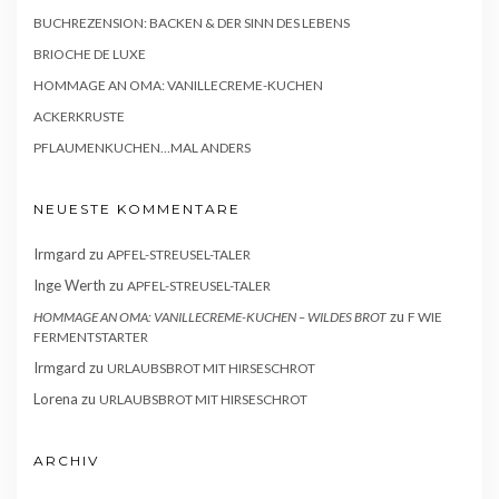
BUCHREZENSION: BACKEN & DER SINN DES LEBENS
BRIOCHE DE LUXE
HOMMAGE AN OMA: VANILLECREME-KUCHEN
ACKERKRUSTE
PFLAUMENKUCHEN…MAL ANDERS
NEUESTE KOMMENTARE
Irmgard
zu
APFEL-STREUSEL-TALER
Inge Werth
zu
APFEL-STREUSEL-TALER
zu
HOMMAGE AN OMA: VANILLECREME-KUCHEN – WILDES BROT
F WIE
FERMENTSTARTER
Irmgard
zu
URLAUBSBROT MIT HIRSESCHROT
Lorena
zu
URLAUBSBROT MIT HIRSESCHROT
ARCHIV