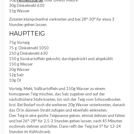
30g Dinkelmehl 630
15g Wasser
Zutaten klümpchenfrei verkneten und bei 28°-30° für etwa 3
Stunden gehen lassen.
HAUPTTEIG
75g Vorteig
75 g Dinkelmehl 1050
250 g Dinkelmehl 630
150 g Süsskartoffeln gekocht, durchgedrückt und abgekühlt
150 g Wasser
20g Wasser
12g Salz
10g Öl
Vorteig, Mehl, Süßkartoffeln und 150g Wasser zu einem
homogenen Teig mischen, das Salz zugeben und auf der
nächsthöhere Stufe kneten, bis sich der Teig vom Schüsselboden
löst. Bei Bedarf noch die weiteren 20g Wasser unterkneten, danach
das Öl in dünnem Strahl zufügen und ebenfalls einkneten.
Den Teig in eine geölte Teigwanne geben, einmal dehnen und falten
und bei 26°-28° für 2,5-3 Stunden gehen lassen, nach 45 Minuten
nochmals dehnen und falten. Dann reift der Teig bei 5° für 12-24
Stunden im Kühlschrank.