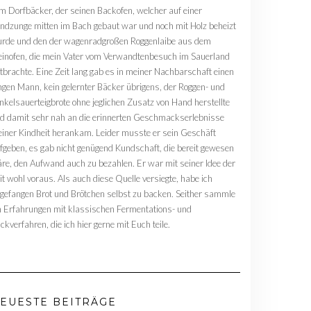
m Dorfbäcker, der seinen Backofen, welcher auf einer
ndzunge mitten im Bach gebaut war und noch mit Holz beheizt
rde und den der wagenradgroßen Roggenlaibe aus dem
einofen, die mein Vater vom Verwandtenbesuch im Sauerland
tbrachte. Eine Zeit lang gab es in meiner Nachbarschaft einen
ngen Mann, kein gelernter Bäcker übrigens, der Roggen- und
nkelsauerteigbrote ohne jeglichen Zusatz von Hand herstellte
d damit sehr nah an die erinnerten Geschmackserlebnisse
iner Kindheit herankam. Leider musste er sein Geschäft
fgeben, es gab nicht genügend Kundschaft, die bereit gewesen
re, den Aufwand auch zu bezahlen. Er war mit seiner Idee der
it wohl voraus. Als auch diese Quelle versiegte, habe ich
gefangen Brot und Brötchen selbst zu backen. Seither sammle
h Erfahrungen mit klassischen Fermentations- und
ckverfahren, die ich hier gerne mit Euch teile.
EUESTE BEITRÄGE