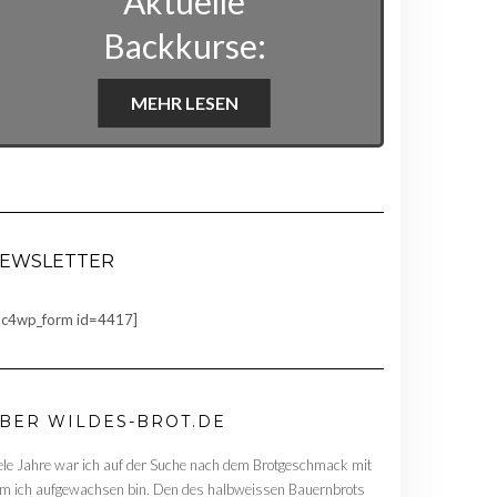
Aktuelle
Backkurse:
MEHR LESEN
EWSLETTER
c4wp_form id=4417]
BER WILDES-BROT.DE
ele Jahre war ich auf der Suche nach dem Brotgeschmack mit
m ich aufgewachsen bin. Den des halbweissen Bauernbrots