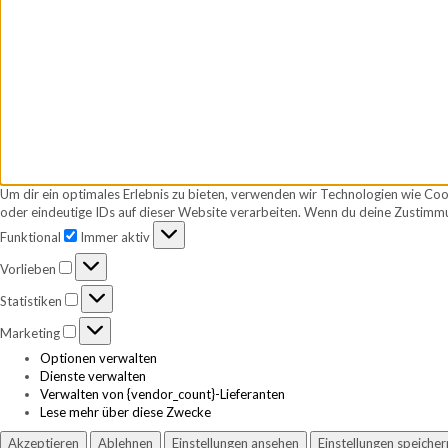
Um dir ein optimales Erlebnis zu bieten, verwenden wir Technologien wie Co
oder eindeutige IDs auf dieser Website verarbeiten. Wenn du deine Zustimmu
Funktional
Funktional
Immer aktiv
Vorlieben
Vorlieben
Statistiken
Statistiken
Marketing
Marketing
Optionen verwalten
Dienste verwalten
Verwalten von {vendor_count}-Lieferanten
Lese mehr über diese Zwecke
Akzeptieren
Ablehnen
Einstellungen ansehen
Einstellungen speicher