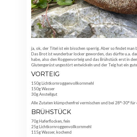
ja, ok, der Titel ist ein bisschen sperrig. Aber so findet ma
Das Brot ist wunderbar locker geworden, das dürfte u.a. da
habe, also den Roggenvorteig und das Brühstück erst in den
Glutengerüst ungestört entwickeln und der Teig hat ein gu
VORTEIG
150g Lichtkornroggenvollkornmehl
150g Wasser
30g Anstellgut
Alle Zutaten klümpchenfrei vermischen und bei 28°-30° für
BRÜHSTÜCK
70g Haferflocken, fein
25g Lichtkornroggenvollkornmehl
115g Wasser, kochend