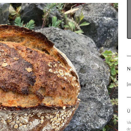
N
[m
Ü
Vi
de