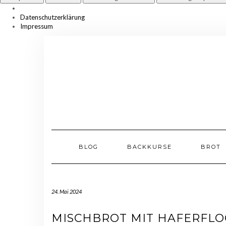
Datenschutzerklärung
Impressum
Skip
to
content
BLOG
BACKKURSE
BROT
24. Mai 2024
MISCHBROT MIT HAFERFL