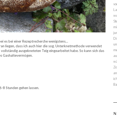
vo
La
wu
St
mi
ju
Di
n bei es bei einer Rezeptrecherche wenigstens…
un
ran liegen, dass ich auch hier die sog. Unterknetmethode verwendet
me
 vollständig ausgekneteten Teig eingearbeitet habe. So kann sich das
tes Gashaltevermögen.
au
wä
Ze
an
ic
Ba
 6-8 Stunden gehen lassen.
N