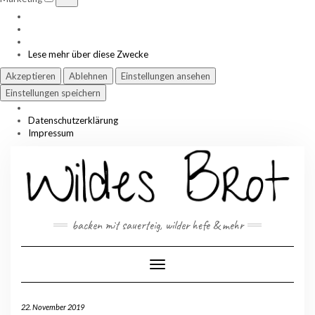
Lese mehr über diese Zwecke
Akzeptieren
Ablehnen
Einstellungen ansehen
Einstellungen speichern
Datenschutzerklärung
Impressum
Skip
to
content
backen mit sauerteig, wilder hefe & mehr
Toggle Navigation
22. November 2019