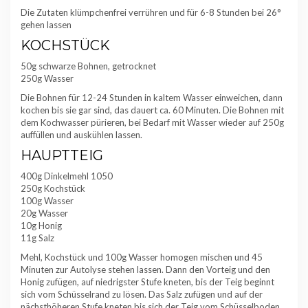
Die Zutaten klümpchenfrei verrühren und für 6-8 Stunden bei 26°
gehen lassen
KOCHSTÜCK
50g schwarze Bohnen, getrocknet
250g Wasser
Die Bohnen für 12-24 Stunden in kaltem Wasser einweichen, dann
kochen bis sie gar sind, das dauert ca. 60 Minuten. Die Bohnen mit
dem Kochwasser pürieren, bei Bedarf mit Wasser wieder auf 250g
auffüllen und auskühlen lassen.
HAUPTTEIG
400g Dinkelmehl 1050
250g Kochstück
100g Wasser
20g Wasser
10g Honig
11g Salz
Mehl, Kochstück und 100g Wasser homogen mischen und 45
Minuten zur Autolyse stehen lassen. Dann den Vorteig und den
Honig zufügen, auf niedrigster Stufe kneten, bis der Teig beginnt
sich vom Schüsselrand zu lösen. Das Salz zufügen und auf der
nächsthöheren Stufe kneten bis sich der Teig vom Schüsselboden