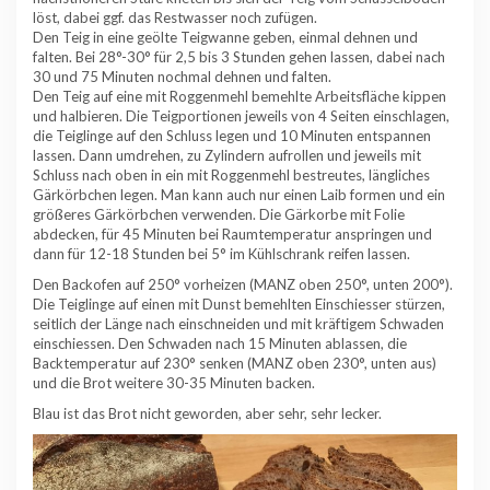
löst, dabei ggf. das Restwasser noch zufügen.
Den Teig in eine geölte Teigwanne geben, einmal dehnen und
falten. Bei 28°-30° für 2,5 bis 3 Stunden gehen lassen, dabei nach
30 und 75 Minuten nochmal dehnen und falten.
Den Teig auf eine mit Roggenmehl bemehlte Arbeitsfläche kippen
und halbieren. Die Teigportionen jeweils von 4 Seiten einschlagen,
die Teiglinge auf den Schluss legen und 10 Minuten entspannen
lassen. Dann umdrehen, zu Zylindern aufrollen und jeweils mit
Schluss nach oben in ein mit Roggenmehl bestreutes, längliches
Gärkörbchen legen. Man kann auch nur einen Laib formen und ein
größeres Gärkörbchen verwenden. Die Gärkorbe mit Folie
abdecken, für 45 Minuten bei Raumtemperatur anspringen und
dann für 12-18 Stunden bei 5° im Kühlschrank reifen lassen.
Den Backofen auf 250° vorheizen (MANZ oben 250°, unten 200°).
Die Teiglinge auf einen mit Dunst bemehlten Einschiesser stürzen,
seitlich der Länge nach einschneiden und mit kräftigem Schwaden
einschiessen. Den Schwaden nach 15 Minuten ablassen, die
Backtemperatur auf 230° senken (MANZ oben 230°, unten aus)
und die Brot weitere 30-35 Minuten backen.
Blau ist das Brot nicht geworden, aber sehr, sehr lecker.