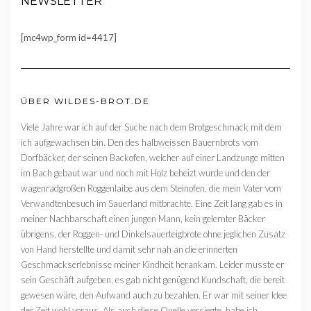
NEWSLETTER
[mc4wp_form id=4417]
ÜBER WILDES-BROT.DE
Viele Jahre war ich auf der Suche nach dem Brotgeschmack mit dem
ich aufgewachsen bin. Den des halbweissen Bauernbrots vom
Dorfbäcker, der seinen Backofen, welcher auf einer Landzunge mitten
im Bach gebaut war und noch mit Holz beheizt wurde und den der
wagenradgroßen Roggenlaibe aus dem Steinofen, die mein Vater vom
Verwandtenbesuch im Sauerland mitbrachte. Eine Zeit lang gab es in
meiner Nachbarschaft einen jungen Mann, kein gelernter Bäcker
übrigens, der Roggen- und Dinkelsauerteigbrote ohne jeglichen Zusatz
von Hand herstellte und damit sehr nah an die erinnerten
Geschmackserlebnisse meiner Kindheit herankam. Leider musste er
sein Geschäft aufgeben, es gab nicht genügend Kundschaft, die bereit
gewesen wäre, den Aufwand auch zu bezahlen. Er war mit seiner Idee
der Zeit wohl voraus. Als auch diese Quelle versiegte, habe ich