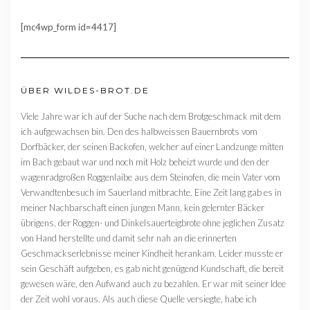
[mc4wp_form id=4417]
ÜBER WILDES-BROT.DE
Viele Jahre war ich auf der Suche nach dem Brotgeschmack mit dem
ich aufgewachsen bin. Den des halbweissen Bauernbrots vom
Dorfbäcker, der seinen Backofen, welcher auf einer Landzunge mitten
im Bach gebaut war und noch mit Holz beheizt wurde und den der
wagenradgroßen Roggenlaibe aus dem Steinofen, die mein Vater vom
Verwandtenbesuch im Sauerland mitbrachte. Eine Zeit lang gab es in
meiner Nachbarschaft einen jungen Mann, kein gelernter Bäcker
übrigens, der Roggen- und Dinkelsauerteigbrote ohne jeglichen Zusatz
von Hand herstellte und damit sehr nah an die erinnerten
Geschmackserlebnisse meiner Kindheit herankam. Leider musste er
sein Geschäft aufgeben, es gab nicht genügend Kundschaft, die bereit
gewesen wäre, den Aufwand auch zu bezahlen. Er war mit seiner Idee
der Zeit wohl voraus. Als auch diese Quelle versiegte, habe ich