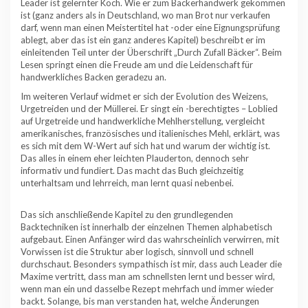
Leader ist gelernter Koch. Wie er zum Bäckerhandwerk gekommen
ist (ganz anders als in Deutschland, wo man Brot nur verkaufen
darf, wenn man einen Meistertitel hat -oder eine Eignungsprüfung
ablegt, aber das ist ein ganz anderes Kapitel) beschreibt er im
einleitenden Teil unter der Überschrift „Durch Zufall Bäcker“. Beim
Lesen springt einen die Freude am und die Leidenschaft für
handwerkliches Backen geradezu an.
Im weiteren Verlauf widmet er sich der Evolution des Weizens,
Urgetreiden und der Müllerei. Er singt ein -berechtigtes – Loblied
auf Urgetreide und handwerkliche Mehlherstellung, vergleicht
amerikanisches, französisches und italienisches Mehl, erklärt, was
es sich mit dem W-Wert auf sich hat und warum der wichtig ist.
Das alles in einem eher leichten Plauderton, dennoch sehr
informativ und fundiert. Das macht das Buch gleichzeitig
unterhaltsam und lehrreich, man lernt quasi nebenbei.
Das sich anschließende Kapitel zu den grundlegenden
Backtechniken ist innerhalb der einzelnen Themen alphabetisch
aufgebaut. Einen Anfänger wird das wahrscheinlich verwirren, mit
Vorwissen ist die Struktur aber logisch, sinnvoll und schnell
durchschaut. Besonders sympathisch ist mir, dass auch Leader die
Maxime vertritt, dass man am schnellsten lernt und besser wird,
wenn man ein und dasselbe Rezept mehrfach und immer wieder
backt. Solange, bis man verstanden hat, welche Änderungen