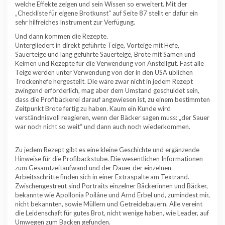
welche Effekte zeigen und sein Wissen so erweitert. Mit der
„Checkliste für eigene Brotkunst“ auf Seite 87 stellt er dafür ein
sehr hilfreiches Instrument zur Verfügung.
Und dann kommen die Rezepte.
Untergliedert in direkt geführte Teige, Vorteige mit Hefe,
Sauerteige und lang geführte Sauerteige, Brote mit Samen und
Keimen und Rezepte für die Verwendung von Anstellgut. Fast alle
Teige werden unter Verwendung von der in den USA üblichen
Trockenhefe hergestellt. Die wäre zwar nicht in jedem Rezept
zwingend erforderlich, mag aber dem Umstand geschuldet sein,
dass die Profibäckerei darauf angewiesen ist, zu einem bestimmten
Zeitpunkt Brote fertig zu haben. Kaum ein Kunde wird
verständnisvoll reagieren, wenn der Bäcker sagen muss: „der Sauer
war noch nicht so weit“ und dann auch noch wiederkommen.
Zu jedem Rezept gibt es eine kleine Geschichte und ergänzende
Hinweise für die Profibackstube. Die wesentlichen Informationen
zum Gesamtzeitaufwand und der Dauer der einzelnen
Arbeitsschritte finden sich in einer Extraspalte am Textrand.
Zwischengestreut sind Portraits einzelner Bäckerinnen und Bäcker,
bekannte wie Apollonia Poilâne und Arnd Erbel und, zumindest mir,
nicht bekannten, sowie Müllern und Getreidebauern. Alle vereint
die Leidenschaft für gutes Brot, nicht wenige haben, wie Leader, auf
Umwegen zum Backen gefunden.