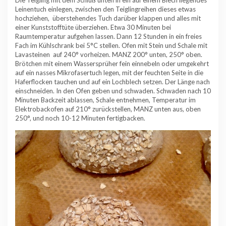
Die Teigling mit dem Schluß unten in ein auf einem Blech liegendes
Leinentuch einlegen, zwischen den Teiglingreihen dieses etwas
hochziehen, überstehendes Tuch darüber klappen und alles mit
einer Kunststofftüte überziehen. Etwa 30 Minuten bei
Raumtemperatur aufgehen lassen. Dann 12 Stunden in ein freies
Fach im Kühlschrank bei 5°C stellen. Ofen mit Stein und Schale mit
Lavasteinen auf 240° vorheizen. MANZ 200° unten, 250° oben.
Brötchen mit einem Wassersprüher fein einnebeln oder umgekehrt
auf ein nasses Mikrofasertuch legen, mit der feuchten Seite in die
Haferflocken tauchen und auf ein Lochblech setzen. Der Länge nach
einschneiden. In den Ofen geben und schwaden. Schwaden nach 10
Minuten Backzeit ablassen, Schale entnehmen, Temperatur im
Elektrobackofen auf 210° zurückstellen, MANZ unten aus, oben
250°, und noch 10-12 Minuten fertigbacken.