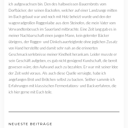
ich aufgewachsen bin. Den des halbweissen Bauernbrots vom
Dorfbäcker, der seinen Backofen, welcher auf einer Landzunge mitten
im Bach gebaut war und noch mit Holz beheizt wurde und den der
wagenradgroßen Roggenlaibe aus dem Steinofen, die mein Vater vom
Verwandtenbesuch im Sauerland mitbrachte. Eine Zeit lang gab es in
meiner Nachbarschaft einen jungen Mann, kein gelernter Bäcker
übrigens, der Roggen- und Dinkelsauerteigbrote ohne jeglichen Zusatz
von Hand herstellte und damit sehr nah an die erinnerten
Geschmackserlebnisse meiner Kindheit herankam. Leider musste er
sein Geschäft aufgeben, es gab nicht genügend Kundschaft, die bereit
gewesen wäre, den Aufwand auch zu bezahlen. Er war mit seiner Idee
der Zeit wohl voraus. Als auch diese Quelle versiegte, habe ich
angefangen Brot und Brötchen selbst zu backen. Seither sammle ich
Erfahrungen mit klassischen Fermentations- und Backverfahren, die
ich hier gerne mit Euch teile.
NEUESTE BEITRÄGE