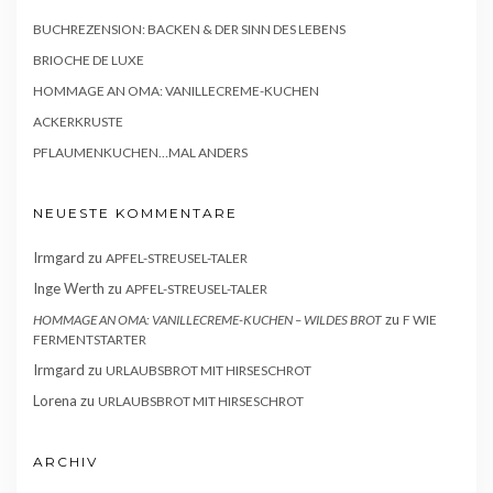
BUCHREZENSION: BACKEN & DER SINN DES LEBENS
BRIOCHE DE LUXE
HOMMAGE AN OMA: VANILLECREME-KUCHEN
ACKERKRUSTE
PFLAUMENKUCHEN…MAL ANDERS
NEUESTE KOMMENTARE
Irmgard
zu
APFEL-STREUSEL-TALER
Inge Werth
zu
APFEL-STREUSEL-TALER
zu
HOMMAGE AN OMA: VANILLECREME-KUCHEN – WILDES BROT
F WIE
FERMENTSTARTER
Irmgard
zu
URLAUBSBROT MIT HIRSESCHROT
Lorena
zu
URLAUBSBROT MIT HIRSESCHROT
ARCHIV