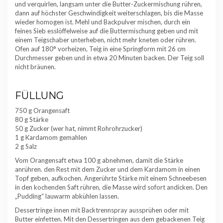
und verquirlen, langsam unter die Butter-Zuckermischung rühren,
dann auf höchster Geschwindigkeit weiterschlagen, bis die Masse
wieder homogen ist. Mehl und Backpulver mischen, durch ein
feines Sieb esslöffelweise auf die Buttermischung geben und mit
einem Teigschaber unterheben, nicht mehr kneten oder rühren.
Ofen auf 180° vorheizen, Teig in eine Springform mit 26 cm
Durchmesser geben und in etwa 20 Minuten backen. Der Teig soll
nicht bräunen.
FÜLLUNG
750 g Orangensaft
80 g Stärke
50 g Zucker (wer hat, nimmt Rohrohrzucker)
1 g Kardamom gemahlen
2 g Salz
Vom Orangensaft etwa 100 g abnehmen, damit die Stärke
anrühren. den Rest mit dem Zucker und dem Kardamom in einen
Topf geben, aufkochen. Angerührte Stärke mit einem Schneebesen
in den kochenden Saft rühren, die Masse wird sofort andicken. Den
„Pudding“ lauwarm abkühlen lassen.
Dessertringe innen mit Backtrennspray aussprühen oder mit
Butter einfetten. Mit den Dessertringen aus dem gebackenen Teig