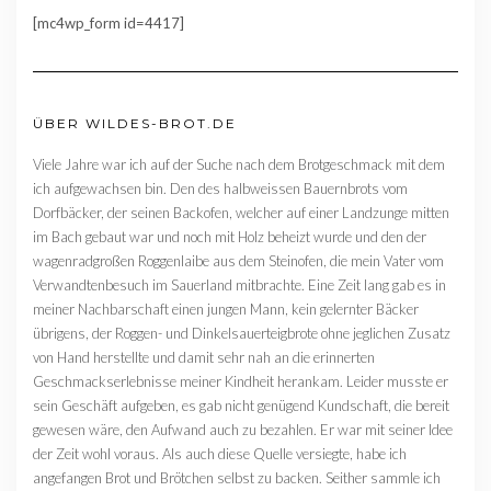
[mc4wp_form id=4417]
ÜBER WILDES-BROT.DE
Viele Jahre war ich auf der Suche nach dem Brotgeschmack mit dem
ich aufgewachsen bin. Den des halbweissen Bauernbrots vom
Dorfbäcker, der seinen Backofen, welcher auf einer Landzunge mitten
im Bach gebaut war und noch mit Holz beheizt wurde und den der
wagenradgroßen Roggenlaibe aus dem Steinofen, die mein Vater vom
Verwandtenbesuch im Sauerland mitbrachte. Eine Zeit lang gab es in
meiner Nachbarschaft einen jungen Mann, kein gelernter Bäcker
übrigens, der Roggen- und Dinkelsauerteigbrote ohne jeglichen Zusatz
von Hand herstellte und damit sehr nah an die erinnerten
Geschmackserlebnisse meiner Kindheit herankam. Leider musste er
sein Geschäft aufgeben, es gab nicht genügend Kundschaft, die bereit
gewesen wäre, den Aufwand auch zu bezahlen. Er war mit seiner Idee
der Zeit wohl voraus. Als auch diese Quelle versiegte, habe ich
angefangen Brot und Brötchen selbst zu backen. Seither sammle ich