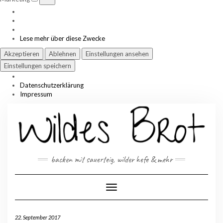
Lese mehr über diese Zwecke
Akzeptieren
Ablehnen
Einstellungen ansehen
Einstellungen speichern
Datenschutzerklärung
Impressum
Skip
to
content
backen mit sauerteig, wilder hefe & mehr
Toggle Navigation
22. September 2017