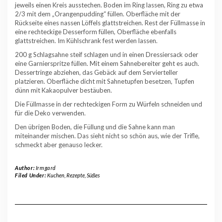
jeweils einen Kreis ausstechen. Boden im Ring lassen, Ring zu etwa
2/3 mit dem „Orangenpudding“ füllen. Oberfläche mit der
Rückseite eines nassen Löffels glattstreichen. Rest der Füllmasse in
eine rechteckige Desserform füllen, Oberfläche ebenfalls
glattstreichen. Im Kühlschrank fest werden lassen.
200 g Schlagsahne steif schlagen und in einen Dressiersack oder
eine Garnierspritze füllen. Mit einem Sahnebereiter geht es auch.
Dessertringe abziehen, das Gebäck auf dem Servierteller
platzieren. Oberfläche dicht mit Sahnetupfen besetzen, Tupfen
dünn mit Kakaopulver bestäuben.
Die Füllmasse in der rechteckigen Form zu Würfeln schneiden und
für die Deko verwenden.
Den übrigen Boden, die Füllung und die Sahne kann man
miteinander mischen. Das sieht nicht so schön aus, wie der Trifle,
schmeckt aber genauso lecker.
Author:
Irmgard
Filed Under:
Kuchen
,
Rezepte
,
Süßes