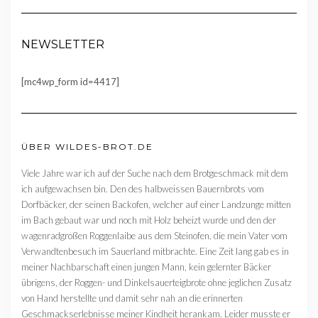
NEWSLETTER
[mc4wp_form id=4417]
ÜBER WILDES-BROT.DE
Viele Jahre war ich auf der Suche nach dem Brotgeschmack mit dem
ich aufgewachsen bin. Den des halbweissen Bauernbrots vom
Dorfbäcker, der seinen Backofen, welcher auf einer Landzunge mitten
im Bach gebaut war und noch mit Holz beheizt wurde und den der
wagenradgroßen Roggenlaibe aus dem Steinofen, die mein Vater vom
Verwandtenbesuch im Sauerland mitbrachte. Eine Zeit lang gab es in
meiner Nachbarschaft einen jungen Mann, kein gelernter Bäcker
übrigens, der Roggen- und Dinkelsauerteigbrote ohne jeglichen Zusatz
von Hand herstellte und damit sehr nah an die erinnerten
Geschmackserlebnisse meiner Kindheit herankam. Leider musste er