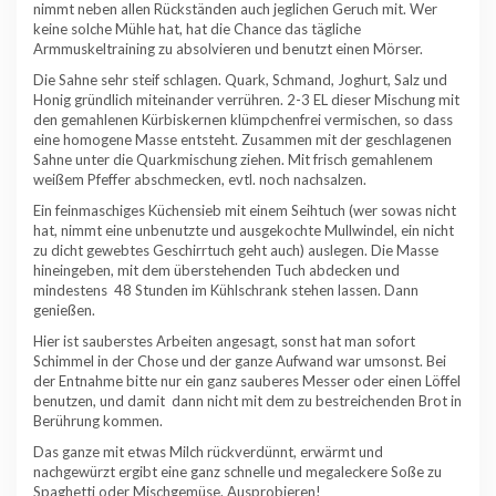
nimmt neben allen Rückständen auch jeglichen Geruch mit. Wer
keine solche Mühle hat, hat die Chance das tägliche
Armmuskeltraining zu absolvieren und benutzt einen Mörser.
Die Sahne sehr steif schlagen. Quark, Schmand, Joghurt, Salz und
Honig gründlich miteinander verrühren. 2-3 EL dieser Mischung mit
den gemahlenen Kürbiskernen klümpchenfrei vermischen, so dass
eine homogene Masse entsteht. Zusammen mit der geschlagenen
Sahne unter die Quarkmischung ziehen. Mit frisch gemahlenem
weißem Pfeffer abschmecken, evtl. noch nachsalzen.
Ein feinmaschiges Küchensieb mit einem Seihtuch (wer sowas nicht
hat, nimmt eine unbenutzte und ausgekochte Mullwindel, ein nicht
zu dicht gewebtes Geschirrtuch geht auch) auslegen. Die Masse
hineingeben, mit dem überstehenden Tuch abdecken und
mindestens 48 Stunden im Kühlschrank stehen lassen. Dann
genießen.
Hier ist sauberstes Arbeiten angesagt, sonst hat man sofort
Schimmel in der Chose und der ganze Aufwand war umsonst. Bei
der Entnahme bitte nur ein ganz sauberes Messer oder einen Löffel
benutzen, und damit dann nicht mit dem zu bestreichenden Brot in
Berührung kommen.
Das ganze mit etwas Milch rückverdünnt, erwärmt und
nachgewürzt ergibt eine ganz schnelle und megaleckere Soße zu
Spaghetti oder Mischgemüse. Ausprobieren!