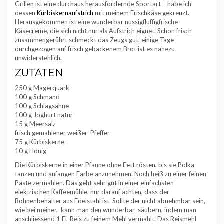
Grillen ist eine durchaus herausfordernde Sportart – habe ich
dessen
Kürbiskernaufstrich
mit meinem Frischkäse gekreuzt.
Herausgekommen ist eine wunderbar nussigfluffigfrische
Käsecreme, die sich nicht nur als Aufstrich eignet. Schon frisch
zusammengerührt schmeckt das Zeugs gut, einige Tage
durchgezogen auf frisch gebackenem Brot ist es nahezu
unwiderstehlich.
ZUTATEN
250 g Magerquark
100 g Schmand
100 g Schlagsahne
100 g Joghurt natur
15 g Meersalz
frisch gemahlener weißer Pfeffer
75 g Kürbiskerne
10 g Honig
Die Kürbiskerne in einer Pfanne ohne Fett rösten, bis sie Polka
tanzen und anfangen Farbe anzunehmen. Noch heiß zu einer feinen
Paste zermahlen. Das geht sehr gut in einer einfachsten
elektrischen Kaffeemühle, nur darauf achten, dass der
Bohnenbehälter aus Edelstahl ist. Sollte der nicht abnehmbar sein,
wie bei meiner, kann man den wunderbar säubern, indem man
anschliessend 1 EL Reis zu feinem Mehl vermahlt. Das Reismehl