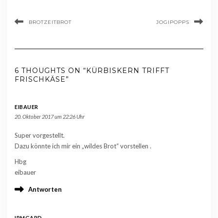
BROTZEITBROT
JOGIPOPPS
6 THOUGHTS ON “KÜRBISKERN TRIFFT
FRISCHKÄSE”
EIBAUER
20. Oktober 2017 um 22:26 Uhr
Super vorgestellt.
Dazu könnte ich mir ein „wildes Brot“ vorstellen .
Hbg
eibauer
Antworten
IRMGARD