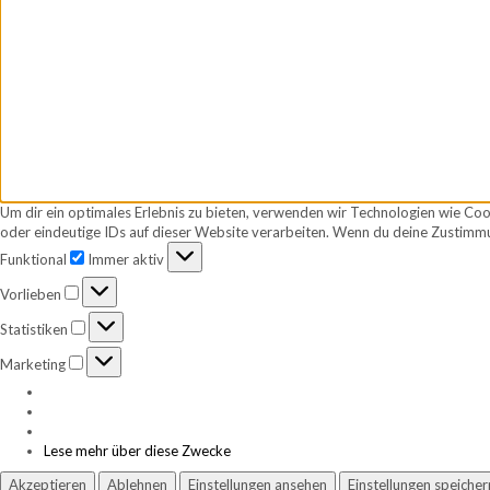
Um dir ein optimales Erlebnis zu bieten, verwenden wir Technologien wie Co
oder eindeutige IDs auf dieser Website verarbeiten. Wenn du deine Zustimmu
Funktional
Funktional
Immer aktiv
Vorlieben
Vorlieben
Statistiken
Statistiken
Marketing
Marketing
Lese mehr über diese Zwecke
Akzeptieren
Ablehnen
Einstellungen ansehen
Einstellungen speicher