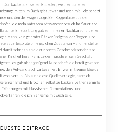
m Dorfbäcker, der seinen Backofen, welcher auf einer
ndzunge mitten im Bach gebaut war und noch mit Holz beheizt
rde und den der wagenradgroßen Roggenlaibe aus dem
einofen, die mein Vater vom Verwandtenbesuch im Sauerland
tbrachte. Eine Zeit lang gab es in meiner Nachbarschaft einen
ngen Mann, kein gelernter Bäcker übrigens, der Roggen- und
nkelsauerteigbrote ohne jeglichen Zusatz von Hand herstellte
d damit sehr nah an die erinnerten Geschmackserlebnisse
iner Kindheit herankam. Leider musste er sein Geschäft
fgeben, es gab nicht genügend Kundschaft, die bereit gewesen
re, den Aufwand auch zu bezahlen. Er war mit seiner Idee der
it wohl voraus. Als auch diese Quelle versiegte, habe ich
gefangen Brot und Brötchen selbst zu backen. Seither sammle
h Erfahrungen mit klassischen Fermentations- und
ckverfahren, die ich hier gerne mit Euch teile.
EUESTE BEITRÄGE