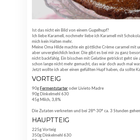
Ist das nicht ein Bild von einem Gugelhupf?
Ich liebe Karamell, nochmehr liebe ich Karamell mit Schokola
mich kein Halten mehr.
Meine Oma Hilde machte ein göttliche Crème caramel mit un
aber unvergleichlich lecker. Die gibt es bei mir zu ganz beso
nicht backfähig. Ein bisschen mit Gelatine getrickst geht sie
schon lange nicht mehr gemacht, das wär doch auch mal was
Jetzt wollte ich aber einen gefüllten Hupf haben, da sollte
VORTEIG
90g
Fermentstarter
oder Livieto Madre
90g Dinkelmehl 630
45g Milch, 3,8%
Die Zutaten verkneten und bei 28°-30° ca. 3 Stunden gehen
HAUPTTEIG
225g Vorteig
350g Dinkelmehl 630