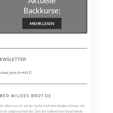
Aktuelle
Backkurse:
MEHR LESEN
EWSLETTER
c4wp_form id=4417]
BER WILDES-BROT.DE
ele Jahre war ich auf der Suche nach dem Brotgeschmack mit
m ich aufgewachsen bin. Den des halbweissen Bauernbrots