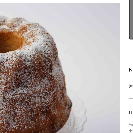
N
[m
Ü
Vi
de