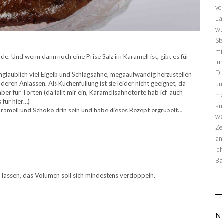
vo
La
wu
St
mi
de. Und wenn dann noch eine Prise Salz im Karamell ist, gibt es für
ju
Di
glaublich viel Eigelb und Schlagsahne, megaaufwändig herzustellen
nderen Anlässen. Als Kuchenfüllung ist sie leider nicht geeignet, da
un
 aber für Torten (da fällt mir ein, Karamellsahnetorte hab ich auch
me
 für hier…)
au
 Karamell und Schoko drin sein und habe dieses Rezept ergrübelt…
wä
Ze
an
ic
Ba
 lassen, das Volumen soll sich mindestens verdoppeln.
N