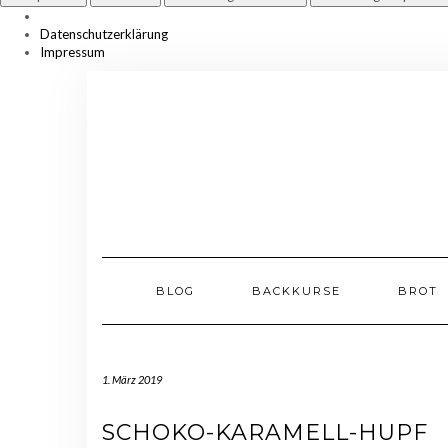
Datenschutzerklärung
Impressum
Skip
to
content
BLOG
BACKKURSE
BROT
1. März 2019
SCHOKO-KARAMELL-HUPF