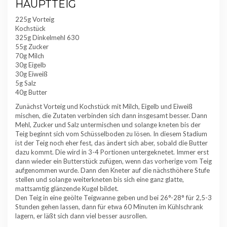
HAUPTTEIG
225g Vorteig
Kochstück
325g Dinkelmehl 630
55g Zucker
70g Milch
30g Eigelb
30g Eiweiß
5g Salz
40g Butter
Zunächst Vorteig und Kochstück mit Milch, Eigelb und Eiweiß
mischen, die Zutaten verbinden sich dann insgesamt besser. Dann
Mehl, Zucker und Salz untermischen und solange kneten bis der
Teig beginnt sich vom Schüsselboden zu lösen. In diesem Stadium
ist der Teig noch eher fest, das ändert sich aber, sobald die Butter
dazu kommt. Die wird in 3-4 Portionen untergeknetet. Immer erst
dann wieder ein Butterstück zufügen, wenn das vorherige vom Teig
aufgenommen wurde. Dann den Kneter auf die nächsthöhere Stufe
stellen und solange weiterkneten bis sich eine ganz glatte,
mattsamtig glänzende Kugel bildet.
Den Teig in eine geölte Teigwanne geben und bei 26°-28° für 2,5-3
Stunden gehen lassen, dann für etwa 60 Minuten im Kühlschrank
lagern, er läßt sich dann viel besser ausrollen.