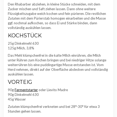
Den Rhabarber abziehen, in kleine Stücke schneiden, mit dem
Zucker mischen und Saft ziehen lassen. Dann ohne weitere
Flüssigkeitszugabe weich kochen und fein pürieren. Die restlichen
Zutaten mit dem Pürierstab homogen einarbeiten und die Masse
ggf. nochmal aufkochen, so dass Ei und Stärke binden, dann
vollständig auskühlen lassen.
KOCHSTÜCK
25g Dinkelmehl 630
125g Milch, 3,8%
Das Mehl klümpchenfrei in die kalte Milch einrühren, die Milch
unter Rühren zum Kochen bringen und bei niedriger Hitze solange
weiterrühren bis eine puddingartige Masse entstanden ist. Vom
Herd nehmen, direkt auf der Oberfläche abdecken und vollständig
auskühlen lassen.
VORTEIG
90g
Fermentstarter
oder Lievito Madre
90g Dinkelmehl 630
45g Wasser
Zutaten klümpchenfrei verkneten und bei 28°-30° für etwa 3
Stunden gehen lassen.