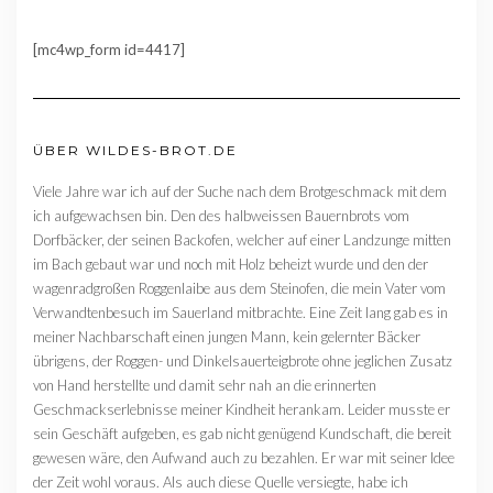
[mc4wp_form id=4417]
ÜBER WILDES-BROT.DE
Viele Jahre war ich auf der Suche nach dem Brotgeschmack mit dem
ich aufgewachsen bin. Den des halbweissen Bauernbrots vom
Dorfbäcker, der seinen Backofen, welcher auf einer Landzunge mitten
im Bach gebaut war und noch mit Holz beheizt wurde und den der
wagenradgroßen Roggenlaibe aus dem Steinofen, die mein Vater vom
Verwandtenbesuch im Sauerland mitbrachte. Eine Zeit lang gab es in
meiner Nachbarschaft einen jungen Mann, kein gelernter Bäcker
übrigens, der Roggen- und Dinkelsauerteigbrote ohne jeglichen Zusatz
von Hand herstellte und damit sehr nah an die erinnerten
Geschmackserlebnisse meiner Kindheit herankam. Leider musste er
sein Geschäft aufgeben, es gab nicht genügend Kundschaft, die bereit
gewesen wäre, den Aufwand auch zu bezahlen. Er war mit seiner Idee
der Zeit wohl voraus. Als auch diese Quelle versiegte, habe ich