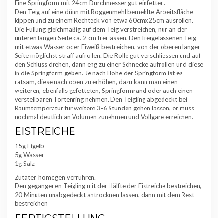
Eine Springform mit 24cm Durchmesser gut einfetten.
Den Teig auf eine dünn mit Roggenmehl bemehlte Arbeitsfläche
kippen und zu einem Rechteck von etwa 60cmx25cm ausrollen.
Die Füllung gleichmäßig auf dem Teig verstreichen, nur an der
unteren langen Seite ca. 2 cm frei lassen. Den freigelassenen Teig
mit etwas Wasser oder Eiweiß bestreichen, von der oberen langen
Seite möglichst straff aufrollen. Die Rolle gut verschliessen und auf
den Schluss drehen, dann eng zu einer Schnecke aufrollen und diese
in die Springform geben. Je nach Höhe der Springform ist es
ratsam, diese nach oben zu erhöhen, dazu kann man einen
weiteren, ebenfalls gefetteten, Springformrand oder auch einen
verstellbaren Tortenring nehmen. Den Teigling abgedeckt bei
Raumtemperatur für weitere 3-6 Stunden gehen lassen, er muss
nochmal deutlich an Volumen zunehmen und Vollgare erreichen.
EISTREICHE
15g Eigelb
5g Wasser
1g Salz
Zutaten homogen verrühren.
Den gegangenen Teigling mit der Hälfte der Eistreiche bestreichen,
20 Minuten unabgedeckt antrocknen lassen, dann mit dem Rest
bestreichen
FERTIGSTELLUNG