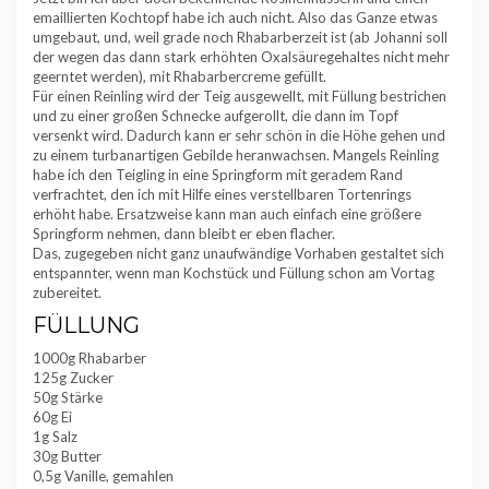
emaillierten Kochtopf habe ich auch nicht. Also das Ganze etwas
umgebaut, und, weil grade noch Rhabarberzeit ist (ab Johanni soll
der wegen das dann stark erhöhten Oxalsäuregehaltes nicht mehr
geerntet werden), mit Rhabarbercreme gefüllt.
Für einen Reinling wird der Teig ausgewellt, mit Füllung bestrichen
und zu einer großen Schnecke aufgerollt, die dann im Topf
versenkt wird. Dadurch kann er sehr schön in die Höhe gehen und
zu einem turbanartigen Gebilde heranwachsen. Mangels Reinling
habe ich den Teigling in eine Springform mit geradem Rand
verfrachtet, den ich mit Hilfe eines verstellbaren Tortenrings
erhöht habe. Ersatzweise kann man auch einfach eine größere
Springform nehmen, dann bleibt er eben flacher.
Das, zugegeben nicht ganz unaufwändige Vorhaben gestaltet sich
entspannter, wenn man Kochstück und Füllung schon am Vortag
zubereitet.
FÜLLUNG
1000g Rhabarber
125g Zucker
50g Stärke
60g Ei
1g Salz
30g Butter
0,5g Vanille, gemahlen