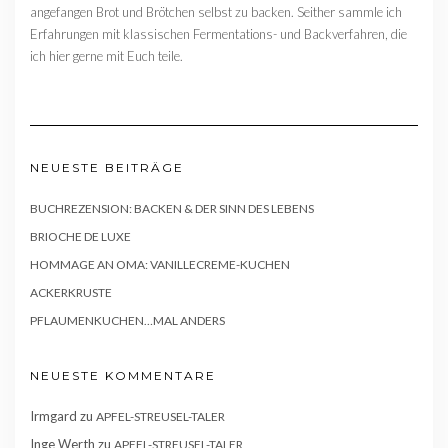
angefangen Brot und Brötchen selbst zu backen. Seither sammle ich
Erfahrungen mit klassischen Fermentations- und Backverfahren, die
ich hier gerne mit Euch teile.
NEUESTE BEITRÄGE
BUCHREZENSION: BACKEN & DER SINN DES LEBENS
BRIOCHE DE LUXE
HOMMAGE AN OMA: VANILLECREME-KUCHEN
ACKERKRUSTE
PFLAUMENKUCHEN…MAL ANDERS
NEUESTE KOMMENTARE
Irmgard
zu
APFEL-STREUSEL-TALER
Inge Werth
zu
APFEL-STREUSEL-TALER