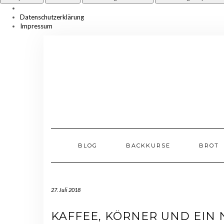
Datenschutzerklärung
Impressum
Skip
to
content
BLOG
BACKKURSE
BROT
27. Juli 2018
KAFFEE, KÖRNER UND EIN