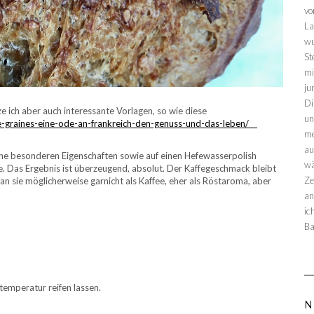
vo
La
wu
St
mi
ju
Di
e ich aber auch interessante Vorlagen, so wie diese
un
-graines-eine-ode-an-frankreich-den-genuss-und-das-leben/
me
au
ine besonderen Eigenschaften sowie auf einen Hefewasserpolish
wä
e. Das Ergebnis ist überzeugend, absolut. Der Kaffegeschmack bleibt
Ze
n sie möglicherweise garnicht als Kaffee, eher als Röstaroma, aber
an
ic
Ba
emperatur reifen lassen.
N