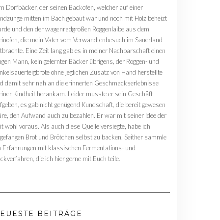
m Dorfbäcker, der seinen Backofen, welcher auf einer
ndzunge mitten im Bach gebaut war und noch mit Holz beheizt
rde und den der wagenradgroßen Roggenlaibe aus dem
einofen, die mein Vater vom Verwandtenbesuch im Sauerland
tbrachte. Eine Zeit lang gab es in meiner Nachbarschaft einen
ngen Mann, kein gelernter Bäcker übrigens, der Roggen- und
nkelsauerteigbrote ohne jeglichen Zusatz von Hand herstellte
d damit sehr nah an die erinnerten Geschmackserlebnisse
iner Kindheit herankam. Leider musste er sein Geschäft
fgeben, es gab nicht genügend Kundschaft, die bereit gewesen
re, den Aufwand auch zu bezahlen. Er war mit seiner Idee der
it wohl voraus. Als auch diese Quelle versiegte, habe ich
gefangen Brot und Brötchen selbst zu backen. Seither sammle
h Erfahrungen mit klassischen Fermentations- und
ckverfahren, die ich hier gerne mit Euch teile.
EUESTE BEITRÄGE