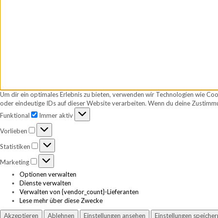
Um dir ein optimales Erlebnis zu bieten, verwenden wir Technologien wie Co
oder eindeutige IDs auf dieser Website verarbeiten. Wenn du deine Zustimmu
Funktional
Funktional
Immer aktiv
Vorlieben
Vorlieben
Statistiken
Statistiken
Marketing
Marketing
Optionen verwalten
Dienste verwalten
Verwalten von {vendor_count}-Lieferanten
Lese mehr über diese Zwecke
Akzeptieren
Ablehnen
Einstellungen ansehen
Einstellungen speicher