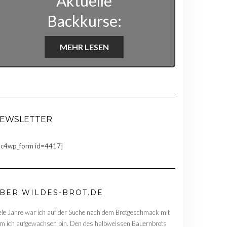
Aktuelle
Backkurse:
MEHR LESEN
EWSLETTER
c4wp_form id=4417]
BER WILDES-BROT.DE
ele Jahre war ich auf der Suche nach dem Brotgeschmack mit
m ich aufgewachsen bin. Den des halbweissen Bauernbrots