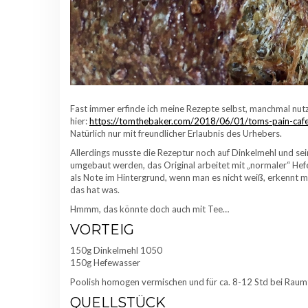
Fast immer erfinde ich meine Rezepte selbst, manchmal nutz
hier:
https://tomthebaker.com/2018/06/01/toms-pain-cafe
Natürlich nur mit freundlicher Erlaubnis des Urhebers.
Allerdings musste die Rezeptur noch auf Dinkelmehl und se
umgebaut werden, das Original arbeitet mit „normaler“ Hef
als Note im Hintergrund, wenn man es nicht weiß, erkennt ma
das hat was.
Hmmm, das könnte doch auch mit Tee…
VORTEIG
150g Dinkelmehl 1050
150g Hefewasser
Poolish homogen vermischen und für ca. 8-12 Std bei Raumt
QUELLSTÜCK