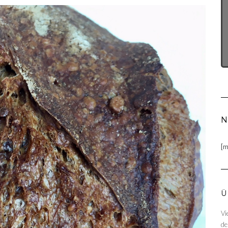
N
[m
Ü
Vi
de