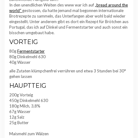
In den unendlichen Weiten des www war ich auf
„bread around the
world“
gestossen, da hatte jemand mal begonnen internationale
Brotrezepte zu sammeln, das Unterfangen aber wohl bald wieder
eingestellt. Unter anderem gibt es dort ein Rezept für Brötchen aus
Portugal, das ich auf Dinkel und Fermentstarter und auch sonst ein
bisschen umgebaut habe.
VORTEIG
80g
Fermentstarter
80g Dinkelmehl 630
40g Wasser
alle Zutaten klümpchenfrei verrühren und etwa 3 Stunden bei 30°
gehen lassen
HAUPTTEIG
200g Vorteig
450g Dinkelmehl 630
180g Milch, 3,8%
67g Wasser
12g Salz
25g Butter
Maismehl zum Wälzen