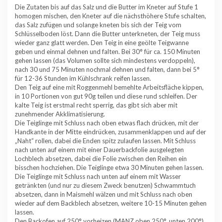
Die Zutaten bis auf das Salz und die Butter im Kneter auf Stufe 1
homogen mischen, den Kneter auf die nächsthöhere Stufe schalten,
das Salz zufügen und solange kneten bis sich der Teig vom
Schlüsselboden löst. Dann die Butter unterkneten, der Teig muss
wieder ganz glatt werden. Den Teig in eine geölte Teigwanne
geben und einmal dehnen und falten. Bei 30° für ca. 150 Minuten
gehen lassen (das Volumen sollte sich mindestens verdoppeln),
nach 30 und 75 Minuten nochmal dehnen und falten, dann bei 5°
für 12-36 Stunden im Kühlschrank reifen lassen.
Den Teig auf eine mit Roggenmehl bemehlte Arbeitsfläche kippen,
in 10 Portionen von gut 90g teilen und diese rund schleifen. Der
kalte Teig ist erstmal recht sperrig, das gibt sich aber mit
zunehmender Akklimatisierung.
Die Teiglinge mit Schluss nach oben etwas flach drücken, mit der
Handkante in der Mitte eindrücken, zusammenklappen und auf der
„Naht“ rollen, dabei die Enden spitz zulaufen lassen. Mit Schluss
nach unten auf einem mit einer Dauerbackfolie ausgelegten
Lochblech absetzen, dabei die Folie zwischen den Reihen ein
bisschen hochziehen. Die Teiglinge etwa 30 Minuten gehen lassen.
Die Teiglinge mit Schluss nach unten auf einem mit Wasser
getränkten (und nur zu diesem Zweck benutzen) Schwammtuch
absetzen, dann in Maismehl wälzen und mit Schluss nach oben
wieder auf dem Backblech absetzen, weitere 10-15 Minuten gehen
lassen.
Den Backofen auf 250° vorheizen (MANZ oben 250°, unten 200°),