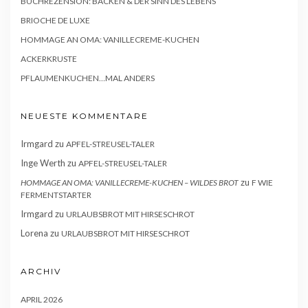
BUCHREZENSION: BACKEN & DER SINN DES LEBENS
BRIOCHE DE LUXE
HOMMAGE AN OMA: VANILLECREME-KUCHEN
ACKERKRUSTE
PFLAUMENKUCHEN…MAL ANDERS
NEUESTE KOMMENTARE
Irmgard
zu
APFEL-STREUSEL-TALER
Inge Werth
zu
APFEL-STREUSEL-TALER
zu
HOMMAGE AN OMA: VANILLECREME-KUCHEN – WILDES BROT
F WIE
FERMENTSTARTER
Irmgard
zu
URLAUBSBROT MIT HIRSESCHROT
Lorena
zu
URLAUBSBROT MIT HIRSESCHROT
ARCHIV
APRIL 2026