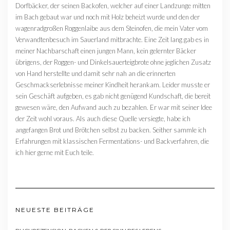
Dorfbäcker, der seinen Backofen, welcher auf einer Landzunge mitten
im Bach gebaut war und noch mit Holz beheizt wurde und den der
wagenradgroßen Roggenlaibe aus dem Steinofen, die mein Vater vom
Verwandtenbesuch im Sauerland mitbrachte. Eine Zeit lang gab es in
meiner Nachbarschaft einen jungen Mann, kein gelernter Bäcker
übrigens, der Roggen- und Dinkelsauerteigbrote ohne jeglichen Zusatz
von Hand herstellte und damit sehr nah an die erinnerten
Geschmackserlebnisse meiner Kindheit herankam. Leider musste er
sein Geschäft aufgeben, es gab nicht genügend Kundschaft, die bereit
gewesen wäre, den Aufwand auch zu bezahlen. Er war mit seiner Idee
der Zeit wohl voraus. Als auch diese Quelle versiegte, habe ich
angefangen Brot und Brötchen selbst zu backen. Seither sammle ich
Erfahrungen mit klassischen Fermentations- und Backverfahren, die
ich hier gerne mit Euch teile.
NEUESTE BEITRÄGE