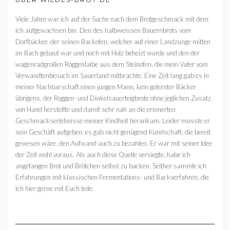
Viele Jahre war ich auf der Suche nach dem Brotgeschmack mit dem
ich aufgewachsen bin. Den des halbweissen Bauernbrots vom
Dorfbäcker, der seinen Backofen, welcher auf einer Landzunge mitten
im Bach gebaut war und noch mit Holz beheizt wurde und den der
wagenradgroßen Roggenlaibe aus dem Steinofen, die mein Vater vom
Verwandtenbesuch im Sauerland mitbrachte. Eine Zeit lang gab es in
meiner Nachbarschaft einen jungen Mann, kein gelernter Bäcker
übrigens, der Roggen- und Dinkelsauerteigbrote ohne jeglichen Zusatz
von Hand herstellte und damit sehr nah an die erinnerten
Geschmackserlebnisse meiner Kindheit herankam. Leider musste er
sein Geschäft aufgeben, es gab nicht genügend Kundschaft, die bereit
gewesen wäre, den Aufwand auch zu bezahlen. Er war mit seiner Idee
der Zeit wohl voraus. Als auch diese Quelle versiegte, habe ich
angefangen Brot und Brötchen selbst zu backen. Seither sammle ich
Erfahrungen mit klassischen Fermentations- und Backverfahren, die
ich hier gerne mit Euch teile.