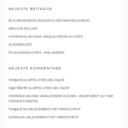
NEUESTE BEITRÄGE
BUCHREZENSION: BACKEN & DER SINN DES LEBENS
BRIOCHE DE LUXE
HOMMAGE AN OMA: VANILLECREME-KUCHEN
ACKERKRUSTE
PFLAUMENKUCHEN…MAL ANDERS
NEUESTE KOMMENTARE
Irmgard
zu
APFEL-STREUSEL-TALER
Inge Werth
zu
APFEL-STREUSEL-TALER
zu
HOMMAGE AN OMA: VANILLECREME-KUCHEN – WILDES BROT
F WIE
FERMENTSTARTER
Irmgard
zu
URLAUBSBROT MIT HIRSESCHROT
Lorena
zu
URLAUBSBROT MIT HIRSESCHROT