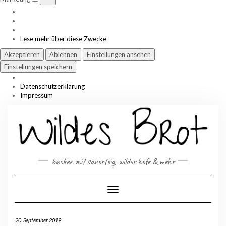
Lese mehr über diese Zwecke
Akzeptieren
Ablehnen
Einstellungen ansehen
Einstellungen speichern
Datenschutzerklärung
Impressum
Skip
to
content
backen mit sauerteig, wilder hefe & mehr
Toggle Navigation
20. September 2019