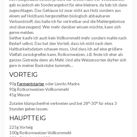
gab es jedoch ein Sonderangebot für eine kleinere, da hab ich dann
zugeschlagen. Das Gehäuse ist zwar nicht aus Holz sondern aus
einem auf Holzbasis hergestellten biologisch abbaubaren
Verbundstoff, das halte ich für vertretbar und die Mahlergebnisse
sind überzeugend. Wer mehr darüber wissen möchte, kann sich
gerne melden.
Seither kaufe ich auch kein Vollkornmehl mehr sondern mahle nach
Bedarf selbst. Das hat den Vorteil, dass ich nicht nach dem
Haltbarkeitsdatum schauen muss. Und dass ich auf eine größere
Vielfalt zurückgreifen kann, Rotkornweizen, z.B. finde ich eher als
ganzes Getreide denn als Mehl. Und alte Weizensorten dürfen sich
gern in meiner Backstube tummeln…
VORTEIG
90g
Fermentstarter
oder Lievito Madre
90g Rotkornweizen-Vollkornmehl
45g Wasser
Zutaten klümpchenfrei verkneten und bei 28°-30° für etwa 3
Stunden gehen lassen.
HAUPTTEIG
225g Vorteig
100g Rotkornweizen-Vollkornmehl