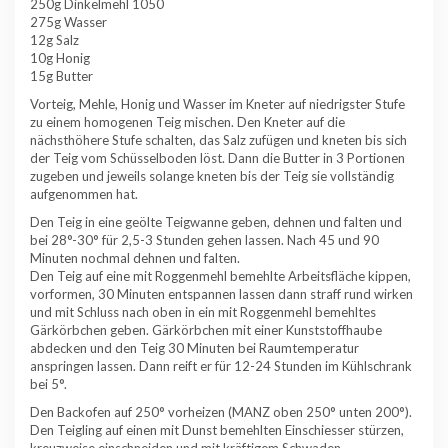
250g Dinkelmehl 1050
275g Wasser
12g Salz
10g Honig
15g Butter
Vorteig, Mehle, Honig und Wasser im Kneter auf niedrigster Stufe
zu einem homogenen Teig mischen. Den Kneter auf die
nächsthöhere Stufe schalten, das Salz zufügen und kneten bis sich
der Teig vom Schüsselboden löst. Dann die Butter in 3 Portionen
zugeben und jeweils solange kneten bis der Teig sie vollständig
aufgenommen hat.
Den Teig in eine geölte Teigwanne geben, dehnen und falten und
bei 28°-30° für 2,5-3 Stunden gehen lassen. Nach 45 und 90
Minuten nochmal dehnen und falten.
Den Teig auf eine mit Roggenmehl bemehlte Arbeitsfläche kippen,
vorformen, 30 Minuten entspannen lassen dann straff rund wirken
und mit Schluss nach oben in ein mit Roggenmehl bemehltes
Gärkörbchen geben. Gärkörbchen mit einer Kunststoffhaube
abdecken und den Teig 30 Minuten bei Raumtemperatur
anspringen lassen. Dann reift er für 12-24 Stunden im Kühlschrank
bei 5°.
Den Backofen auf 250° vorheizen (MANZ oben 250° unten 200°).
Den Teigling auf einen mit Dunst bemehlten Einschiesser stürzen,
kreuzweise einschneiden und mit kräftigem Schwaden