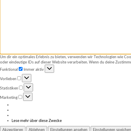
Um dir ein optimales Erlebnis zu bieten, verwenden wir Technologien wie Co
oder eindeutige IDs auf dieser Website verarbeiten. Wenn du deine Zustimmu
Funktional
Funktional
Immer aktiv
Vorlieben
Vorlieben
Statistiken
Statistiken
Marketing
Marketing
Lese mehr über diese Zwecke
Akzeptieren
Ablehnen
Einstellungen ansehen
Einstellungen speicher