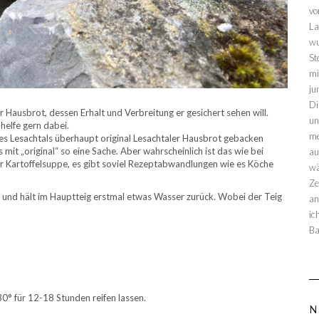
vo
La
wu
St
mi
ju
Di
er Hausbrot, dessen Erhalt und Verbreitung er gesichert sehen will.
un
helfe gern dabei.
me
 des Lesachtals überhaupt original Lesachtaler Hausbrot gebacken
mit „original“ so eine Sache. Aber wahrscheinlich ist das wie bei
au
ner Kartoffelsuppe, es gibt soviel Rezeptabwandlungen wie es Köche
wä
Ze
und hält im Hauptteig erstmal etwas Wasser zurück. Wobei der Teig
an
ic
Ba
0° für 12-18 Stunden reifen lassen.
N