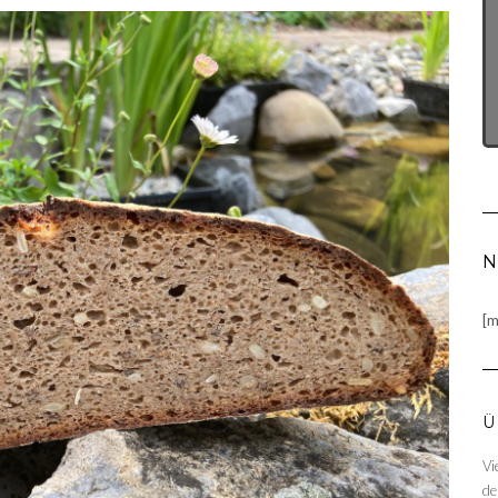
N
[m
Ü
Vi
de