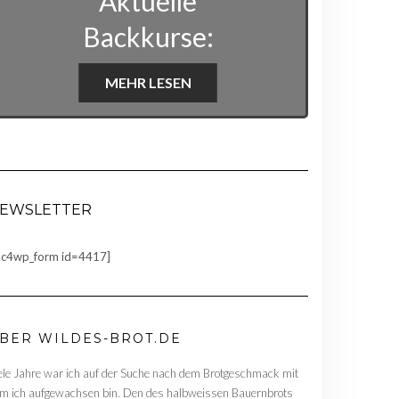
Aktuelle
Backkurse:
MEHR LESEN
EWSLETTER
c4wp_form id=4417]
BER WILDES-BROT.DE
ele Jahre war ich auf der Suche nach dem Brotgeschmack mit
m ich aufgewachsen bin. Den des halbweissen Bauernbrots