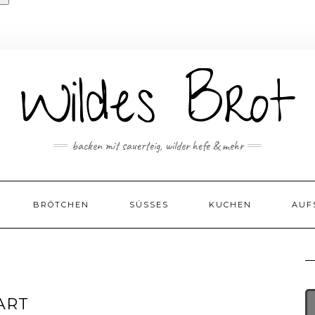
backen mit sauerteig, wilder hefe & mehr
BRÖTCHEN
SÜSSES
KUCHEN
AUF
ART