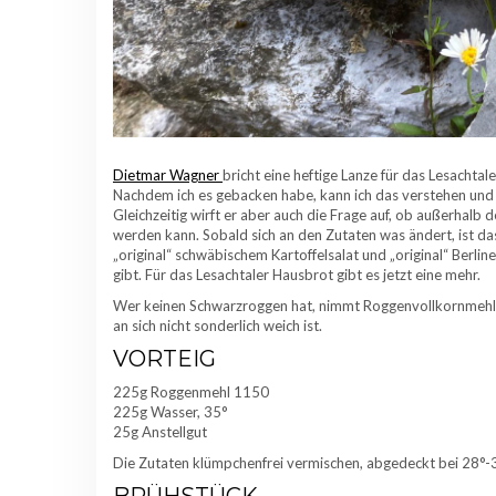
Dietmar Wagner
bricht eine heftige Lanze für das Lesachtal
Nachdem ich es gebacken habe, kann ich das verstehen und 
Gleichzeitig wirft er aber auch die Frage auf, ob außerhalb
werden kann. Sobald sich an den Zutaten was ändert, ist das 
„original“ schwäbischem Kartoffelsalat und „original“ Berli
gibt. Für das Lesachtaler Hausbrot gibt es jetzt eine mehr.
Wer keinen Schwarzroggen hat, nimmt Roggenvollkornmehl 
an sich nicht sonderlich weich ist.
VORTEIG
225g Roggenmehl 1150
225g Wasser, 35°
25g Anstellgut
Die Zutaten klümpchenfrei vermischen, abgedeckt bei 28°-3