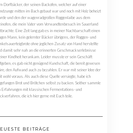
m Dorfbäcker, der seinen Backofen, welcher auf einer
ndzunge mitten im Bach gebaut war und noch mit Holz beheizt
rde und den der wagenradgroßen Roggenlaibe aus dem
einofen, die mein Vater vom Verwandtenbesuch im Sauerland
tbrachte. Eine Zeit lang gab es in meiner Nachbarschaft einen
ngen Mann, kein gelernter Bäcker übrigens, der Roggen- und
nkelsauerteigbrote ohne jeglichen Zusatz von Hand herstellte
d damit sehr nah an die erinnerten Geschmackserlebnisse
iner Kindheit herankam. Leider musste er sein Geschäft
fgeben, es gab nicht genügend Kundschaft, die bereit gewesen
re, den Aufwand auch zu bezahlen. Er war mit seiner Idee der
it wohl voraus. Als auch diese Quelle versiegte, habe ich
gefangen Brot und Brötchen selbst zu backen. Seither sammle
h Erfahrungen mit klassischen Fermentations- und
ckverfahren, die ich hier gerne mit Euch teile.
EUESTE BEITRÄGE