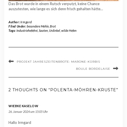
Das Brot wurde in einem Rutsch verputzt, keine Chance
auszutesten, wie lange es sich denn frisch gehalten hätte…
Author:
Irmgard
Filed Under:
besondere Mehle
,
Brot
Tags:
Industriehefefrei
,
Saaten
,
Urdinkel
,
wilde Hefen
PROJEKT JAHRESZEITENBROTE: MARONE-KÜRBIS
BOULE BORDELAISE
2 THOUGHTS ON “POLENTA-MÖHREN-KRUSTE”
WIEBKE KASELOW
26. Januar 2024 um 15:05 Uhr
Hallo Irmgard