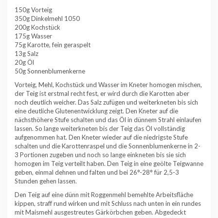
150g Vorteig
350g Dinkelmehl 1050
200g Kochstück
175g Wasser
75g Karotte, fein geraspelt
13g Salz
20g Öl
50g Sonnenblumenkerne
Vorteig, Mehl, Kochstück und Wasser im Kneter homogen mischen,
der Teig ist erstmal recht fest, er wird durch die Karotten aber
noch deutlich weicher. Das Salz zufügen und weiterkneten bis sich
eine deutliche Glutenentwicklung zeigt. Den Kneter auf die
nächsthöhere Stufe schalten und das Öl in dünnem Strahl einlaufen
lassen. So lange weiterkneten bis der Teig das Öl vollständig
aufgenommen hat. Den Kneter wieder auf die niedrigste Stufe
schalten und die Karottenraspel und die Sonnenblumenkerne in 2-
3 Portionen zugeben und noch so lange einkneten bis sie sich
homogen im Teig verteilt haben. Den Teig in eine geölte Teigwanne
geben, einmal dehnen und falten und bei 26°-28° für 2,5-3
Stunden gehen lassen.
Den Teig auf eine dünn mit Roggenmehl bemehlte Arbeitsfläche
kippen, straff rund wirken und mit Schluss nach unten in ein rundes
mit Maismehl ausgestreutes Gärkörbchen geben. Abgedeckt