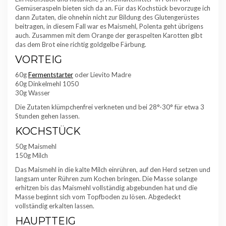
Gemüseraspeln bieten sich da an. Für das Kochstück bevorzuge ich
dann Zutaten, die ohnehin nicht zur Bildung des Glutengerüstes
beitragen, in diesem Fall war es Maismehl, Polenta geht übrigens
auch. Zusammen mit dem Orange der geraspelten Karotten gibt
das dem Brot eine richtig goldgelbe Färbung.
VORTEIG
60g
Fermentstarter
oder Lievito Madre
60g Dinkelmehl 1050
30g Wasser
Die Zutaten klümpchenfrei verkneten und bei 28°-30° für etwa 3
Stunden gehen lassen.
KOCHSTÜCK
50g Maismehl
150g Milch
Das Maismehl in die kalte Milch einrühren, auf den Herd setzen und
langsam unter Rühren zum Kochen bringen. Die Masse solange
erhitzen bis das Maismehl vollständig abgebunden hat und die
Masse beginnt sich vom Topfboden zu lösen. Abgedeckt
vollständig erkalten lassen.
HAUPTTEIG