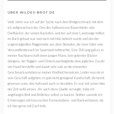
ÜBER WILDES-BROT.DE
Viele Jahre war ich auf der Suche nach dem Brotgeschmack mit dem
ich aufgewachsen bin. Den des halbweissen Bauernbrots vom
Dorfbäcker, der seinen Backofen, welcher auf einer Landzunge mitten
im Bach gebaut war und noch mit Holz beheizt wurde und den der
wagenradgroßen Roggenlaibe aus dem Steinofen, die mein Vater vom
Verwandtenbesuch im Sauerland mitbrachte. Eine Zeit lang gab es in
meiner Nachbarschaft einen jungen Mann, kein gelernter Bäcker
übrigens, der Roggen- und Dinkelsauerteigbrote ohne jeglichen Zusatz
von Hand herstellte und damit sehr nah an die erinnerten
Geschmackserlebnisse meiner Kindheit herankam. Leider musste er
sein Geschäft aufgeben, es gab nicht genügend Kundschaft, die bereit
gewesen wäre, den Aufwand auch zu bezahlen. Er war mit seiner Idee
der Zeit wohl voraus. Als auch diese Quelle versiegte, habe ich
angefangen Brot und Brötchen selbst zu backen. Seither sammle ich
Erfahrungen mit klassischen Fermentations- und Backverfahren, die
ich hier gerne mit Euch teile.