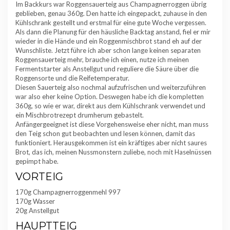
Im Backkurs war Roggensauerteig aus Champagnerroggen übrig
geblieben, genau 360g. Den hatte ich eingepackt, zuhause in den
Kühlschrank gestellt und erstmal für eine gute Woche vergessen.
Als dann die Planung für den häusliche Backtag anstand, fiel er mir
wieder in die Hände und ein Roggenmischbrot stand eh auf der
Wunschliste. Jetzt führe ich aber schon lange keinen separaten
Roggensauerteig mehr, brauche ich einen, nutze ich meinen
Fermentstarter als Anstellgut und reguliere die Säure über die
Roggensorte und die Reifetemperatur.
Diesen Sauerteig also nochmal aufzufrischen und weiterzuführen
war also eher keine Option. Deswegen habe ich die kompletten
360g, so wie er war, direkt aus dem Kühlschrank verwendet und
ein Mischbrotrezept drumherum gebastelt.
Anfängergeeignet ist diese Vorgehensweise eher nicht, man muss
den Teig schon gut beobachten und lesen können, damit das
funktioniert. Herausgekommen ist ein kräftiges aber nicht saures
Brot, das ich, meinen Nussmonstern zuliebe, noch mit Haselnüssen
gepimpt habe.
VORTEIG
170g Champagnerroggenmehl 997
170g Wasser
20g Anstellgut
HAUPTTEIG