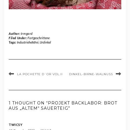
Author:
Irmgard
Filed Under:
Fortgeschrittene
Tags:
Industriehefefrei
,
Urdinkel
LA POCHETTE D´OR VOL.II
DINKEL-BIRNE-WALNUSS
1 THOUGHT ON “PROJEKT BACKLABOR: BROT
AUS „ALTEM“ SAUERTEIG”
TWICSY