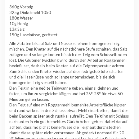
360g Vorteig
325g Dinkelmehl 1050
180g Wasser
10g Honig
13g Salz
150g Haselnüsse, geröstet
Alle Zutaten bis auf Salz und Nüsse zu einem homogenen Teig
mischen. Den Kneter auf die nächsthöhere Stufe schalten, das Salz
zufügen und so lange kneten bis sich der Teig vom Schüsselboden
löst. Die Glutenentwicklung wird durch den Anteil an Roggenmehl
beeinflusst, deshalb beim Kneten auf die Teigtemperatur achten.
Zum Schluss den Kneter wieder auf die niedrigste Stufe schalten
und die Haselnüsse noch so lange untermischen, bis sie sich
homogen im Teig verteilt haben.
Den Teig in eine geölte Teigwanne geben, einmal dehnen und
falten, um ihn zu vergleichmäßigen und bei 26°-28° für etwa 60
Minuten gehen lassen.
Den Teig auf eine mit Roggenmehl bemehlte Arbeitsfläche kippen
und rund wirken. In den Schluss etwas Mehl einarbeiten, damit der
beim Backen später auch rustikal aufreißt. Den Teigling mit Schluss
nach unten in ein gut bemehltes Gärkörbchen geben, dabei darauf
achten, dass möglichst keine Nüsse die Teighaut durchstechen,
damit diese später nicht verbrennen. Abgedeckt nochmal für 20-
30 Minuten anspringen lassen, dann reift er bei 5° im Kühlschrank