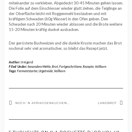
miteinander zu verkleben. Abgedeckt 30-45 Minuten gehen lassen.
Die Folie auf dem Einschiesser wieder glatt ziehen, die Teiglinge an
der Oberfläche leicht mit Roggenmehl bestäuben und mit
kräftigem Schwaden (60g Wasser) in den Ofen geben. Den
Schwaden nach 20 Minuten wieder ablassen und die Brote weitere
15-20 Minuten kräftig dunkel ausbacken.
Der geröstete Buchweizen und die dunkle Kruste machen das Brot
nochmal sehr viel aromatischer, so bleibt das Rezept jetzt.
Author:
Irmgard
Filed Under:
besondere Mehle
,
Brot
,
Fortgeschrittene
,
Rezepte
,
Vollkorn
Tags:
Fermentstarter
,
Urgetreide
,
Vollkorn
NOCH´N APRIKOSENKUCHEN…
LANDBROT