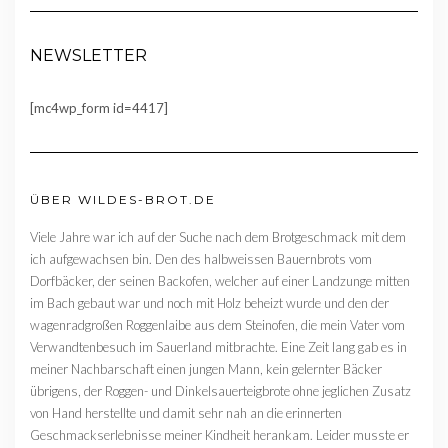
NEWSLETTER
[mc4wp_form id=4417]
ÜBER WILDES-BROT.DE
Viele Jahre war ich auf der Suche nach dem Brotgeschmack mit dem
ich aufgewachsen bin. Den des halbweissen Bauernbrots vom
Dorfbäcker, der seinen Backofen, welcher auf einer Landzunge mitten
im Bach gebaut war und noch mit Holz beheizt wurde und den der
wagenradgroßen Roggenlaibe aus dem Steinofen, die mein Vater vom
Verwandtenbesuch im Sauerland mitbrachte. Eine Zeit lang gab es in
meiner Nachbarschaft einen jungen Mann, kein gelernter Bäcker
übrigens, der Roggen- und Dinkelsauerteigbrote ohne jeglichen Zusatz
von Hand herstellte und damit sehr nah an die erinnerten
Geschmackserlebnisse meiner Kindheit herankam. Leider musste er