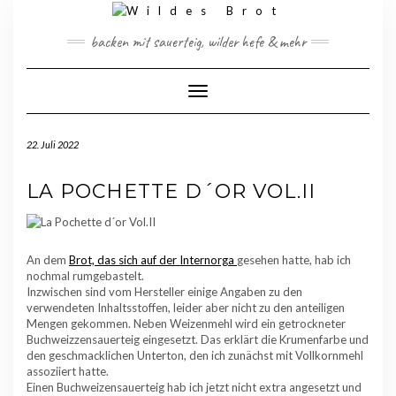
Skip
to
backen mit sauerteig, wilder hefe & mehr
content
Toggle Navigation
22. Juli 2022
LA POCHETTE D´OR VOL.II
An dem
Brot, das sich auf der Internorga
gesehen hatte, hab ich
nochmal rumgebastelt.
Inzwischen sind vom Hersteller einige Angaben zu den
verwendeten Inhaltsstoffen, leider aber nicht zu den anteiligen
Mengen gekommen. Neben Weizenmehl wird ein getrockneter
Buchweizzensauerteig eingesetzt. Das erklärt die Krumenfarbe und
den geschmacklichen Unterton, den ich zunächst mit Vollkornmehl
assoziiert hatte.
Einen Buchweizensauerteig hab ich jetzt nicht extra angesetzt und