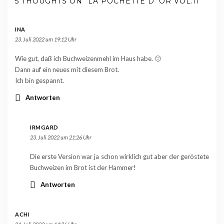
5 THOUGHTS ON “LA POCHETTE D´OR VOL.II”
INA
23. Juli 2022 um 19:12 Uhr
Wie gut, daß ich Buchweizenmehl im Haus habe. 🙂
Dann auf ein neues mit diesem Brot.
Ich bin gespannt.
Antworten
IRMGARD
23. Juli 2022 um 21:26 Uhr
Die erste Version war ja schon wirklich gut aber der geröstete
Buchweizen im Brot ist der Hammer!
Antworten
ACHI