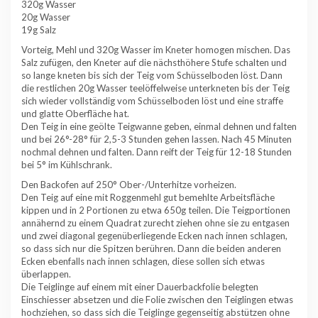
320g Wasser
20g Wasser
19g Salz
Vorteig, Mehl und 320g Wasser im Kneter homogen mischen. Das
Salz zufügen, den Kneter auf die nächsthöhere Stufe schalten und
so lange kneten bis sich der Teig vom Schüsselboden löst. Dann
die restlichen 20g Wasser teelöffelweise unterkneten bis der Teig
sich wieder vollständig vom Schüsselboden löst und eine straffe
und glatte Oberfläche hat.
Den Teig in eine geölte Teigwanne geben, einmal dehnen und falten
und bei 26°-28° für 2,5-3 Stunden gehen lassen. Nach 45 Minuten
nochmal dehnen und falten. Dann reift der Teig für 12-18 Stunden
bei 5° im Kühlschrank.
Den Backofen auf 250° Ober-/Unterhitze vorheizen.
Den Teig auf eine mit Roggenmehl gut bemehlte Arbeitsfläche
kippen und in 2 Portionen zu etwa 650g teilen. Die Teigportionen
annähernd zu einem Quadrat zurecht ziehen ohne sie zu entgasen
und zwei diagonal gegenüberliegende Ecken nach innen schlagen,
so dass sich nur die Spitzen berühren. Dann die beiden anderen
Ecken ebenfalls nach innen schlagen, diese sollen sich etwas
überlappen.
Die Teiglinge auf einem mit einer Dauerbackfolie belegten
Einschiesser absetzen und die Folie zwischen den Teiglingen etwas
hochziehen, so dass sich die Teiglinge gegenseitig abstützen ohne