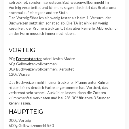
getrocknet, sondern geröstetes Buchweizenvollkornmehl im
Vorteig verarbeitet und ich muss sagen, das hebt das Brotaroma
nochmal auf eine ganz andere Stufe.
Den Vorteig führe ich ein wenig fester als beim 1. Versuch, der
Buchweizen setzt sich sonst so ab. Die TA ist ein klein wenig
gesunken, der Krumenstruktur tut das aber keinerlei Abbruch, nur
an der Form muss ich immer noch üben…
VORTEIG
90g
Fermentstarter
oder Lievito Madre
60g Gelbweizenvollkornmehl
30g Buchweizenvollkornmehl, geröstet
120g Wasser
Das Buchweizenmehl in einer trockenen Pfanne unter Rühren
rösten bis es deutlich Farbe angenommen hat. Vorsicht, das
verbrennt sehr schnell. Auskühlen lassen, dann die Zutaten
klümpchenfrei verkneten und bei 28°-30° für etwa 3 Stunden
gehen lassen.
HAUPTTEIG
300g Vorteig
600g Gelbweizenmehl 550